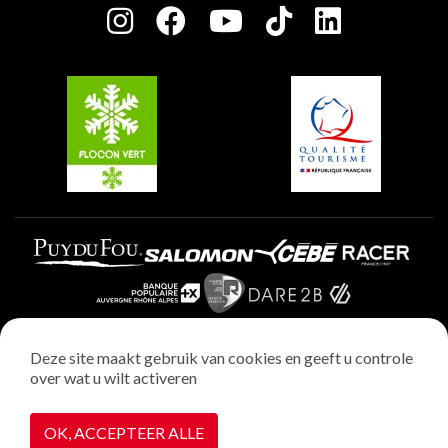
Plagne Centre
Charter van toegewijde spelers
Plagne Soleil
Groepen en seminars
Belle Plagne
Plagne Villages
Plagne Aime 2000
Deze site maakt gebruik van cookies en geeft u controle
over wat u wilt activeren
Wettelijke vermeldingen
Privacybeleid
OK, ACCEPTEER ALLE
Realisatie : StudioJuillet