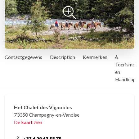
Contactgegevens
Description
Kenmerken
♿
Toerisme
en
Handicap
Het Chalet des Vignobles
73350 Champagny-en-Vanoise
De kaart zien
+33 6 29 63 58 75