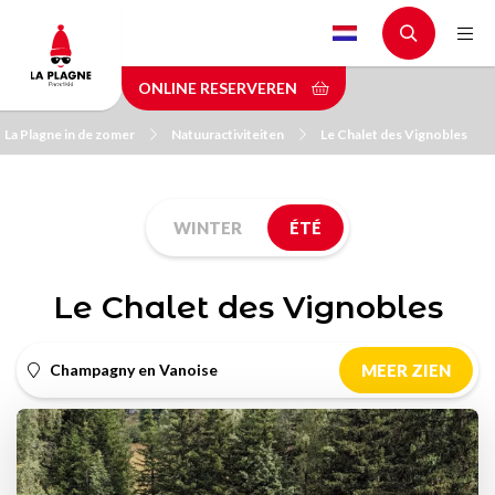
Skip
to
main
ONLINE RESERVEREN
content
La Plagne in de zomer
Natuuractiviteiten
Le Chalet des Vignobles
WINTER
ÉTÉ
Le Chalet des Vignobles
Champagny en Vanoise
MEER ZIEN