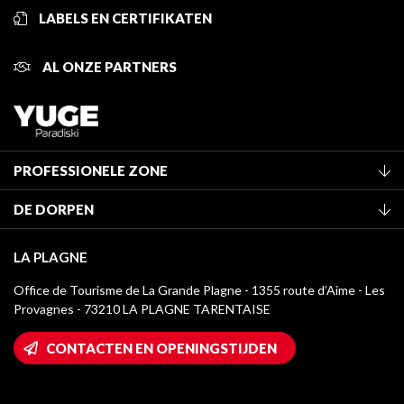
LABELS EN CERTIFIKATEN
AL ONZE PARTNERS
PROFESSIONELE ZONE
Lid worden van het kantoor
DE DORPEN
Classificatie van de gemeubileerde accommodaties
La Plagne Vallée
Verblijfstaks
LA PLAGNE
Montchavin - Les Coches
Mediatheek
Office de Tourisme de La Grande Plagne - 1355 route d’Aime - Les
Champagny-en-Vanoise
Provagnes - 73210 LA PLAGNE TARENTAISE
La Plagne logo's
Montalbert
Wifi toegang
CONTACTEN EN OPENINGSTIJDEN
Plagne 1800
Huis van de eigenaar
Plagne Bellecôte
Press room