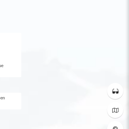
ue
 en