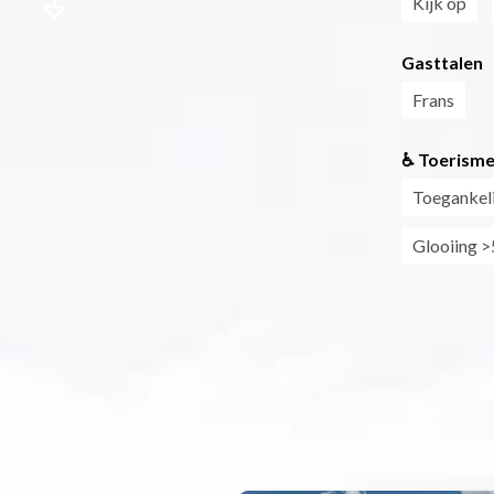
Kijk op
Gasttalen
Frans
♿ Toerisme
Toegankeli
Glooiing >