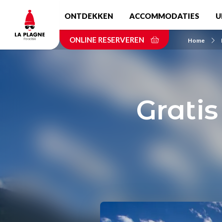
Skip
ONTDEKKEN
ACCOMMODATIES
U
to
main
ONLINE RESERVEREN
content
Home
Grati