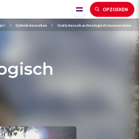
OPZOEKEN
jn !
Geleide bezoeken
Gratis bezoek archeologisch museum Aime
ogisch