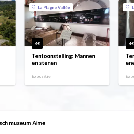
La Plagne Vallée
L
4€
4€
Tentoonstelling: Mannen
Ten
en stenen
ene
an
Expositie
Expo
gisch museum Aime