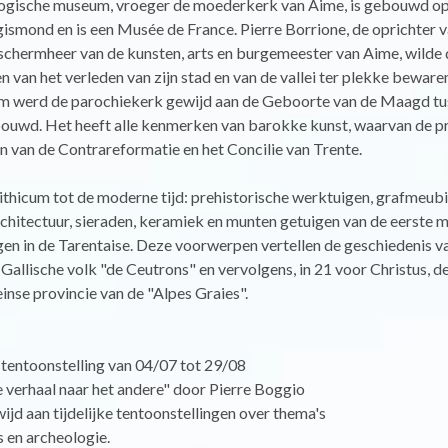
ogische museum, vroeger de moederkerk van Aime, is gebouwd op
gismond en is een Musée de France. Pierre Borrione, de oprichter v
chermheer van de kunsten, arts en burgemeester van Aime, wilde 
en van het verleden van zijn stad en van de vallei ter plekke bewaren
m werd de parochiekerk gewijd aan de Geboorte van de Maagd t
ouwd. Het heeft alle kenmerken van barokke kunst, waarvan de pr
 van de Contrareformatie en het Concilie van Trente.
ithicum tot de moderne tijd: prehistorische werktuigen, grafmeubil
hitectuur, sieraden, keramiek en munten getuigen van de eerste m
en in de Tarentaise. Deze voorwerpen vertellen de geschiedenis v
 Gallische volk "de Ceutrons" en vervolgens, in 21 voor Christus, 
nse provincie van de "Alpes Graies".
tentoonstelling van 04/07 tot 29/08
e verhaal naar het andere" door Pierre Boggio
ijd aan tijdelijke tentoonstellingen over thema's
 en archeologie.