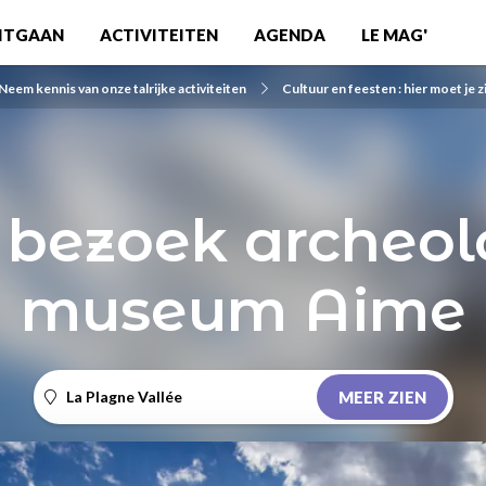
ITGAAN
ACTIVITEITEN
AGENDA
LE MAG'
Neem kennis van onze talrijke activiteiten
Cultuur en feesten : hier moet je zi
s bezoek archeol
museum Aime
La Plagne Vallée
MEER ZIEN