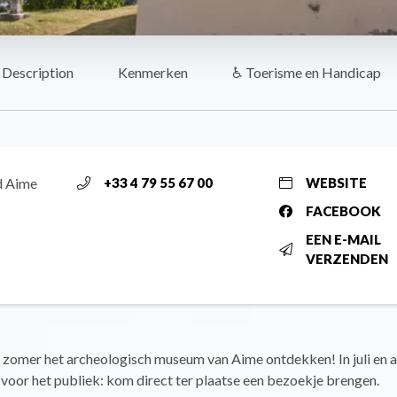
Description
Kenmerken
♿ Toerisme en Handicap
d Aime
+33 4 79 55 67 00
WEBSITE
FACEBOOK
EEN E-MAIL
VERZENDEN
 zomer het archeologisch museum van Aime ontdekken! In juli en a
 voor het publiek: kom direct ter plaatse een bezoekje brengen.