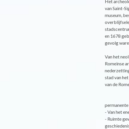
Het archeol
van Saint-Si
museum, bes
overblijfsel
stadscentru
en 1678 geb
gevolg waren
Van het neol
Romeinse arc
nederzetting
stad van het
van de Romei
permanente 
- Van het en
- Ruimte gew
geschiedenis