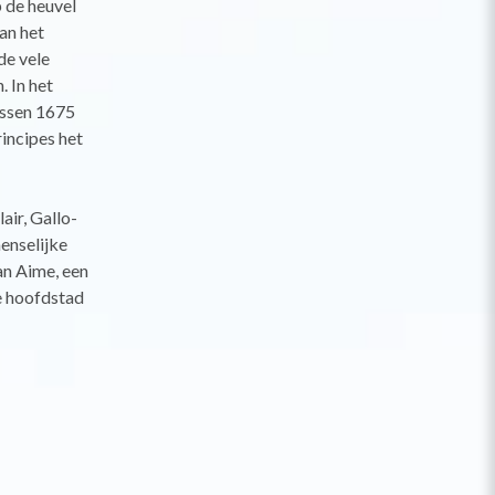
 de heuvel
an het
de vele
. In het
ussen 1675
incipes het
air, Gallo-
enselijke
an Aime, een
de hoofdstad