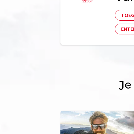
1250m
TOE
ENTE
Je