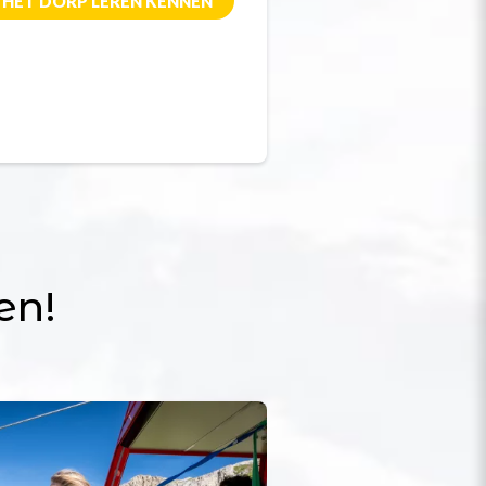
HET DORP LEREN KENNEN
en!