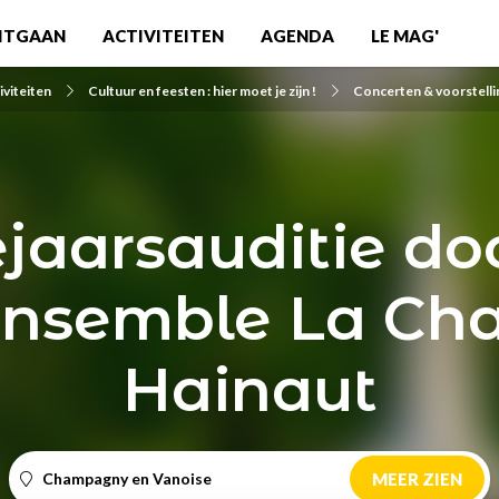
ITGAAN
ACTIVITEITEN
AGENDA
LE MAG'
iviteiten
Cultuur en feesten : hier moet je zijn !
Concerten & voorstell
jaarsauditie do
ensemble La Cha
Hainaut
Champagny en Vanoise
MEER ZIEN