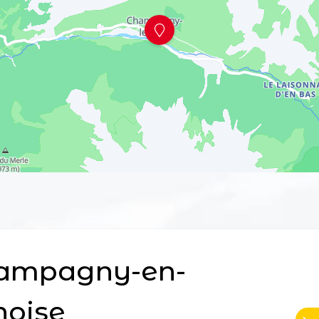
ampagny-en-
noise