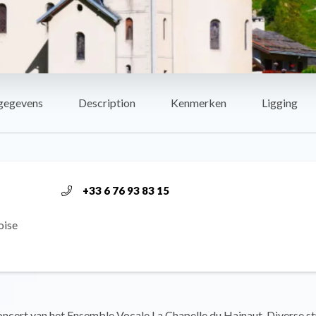
gegevens
Description
Kenmerken
Ligging
+33 6 76 93 83 15
oise
oncert van het Ensemble Vocale La Chapelle du Hainaut. Diverse s