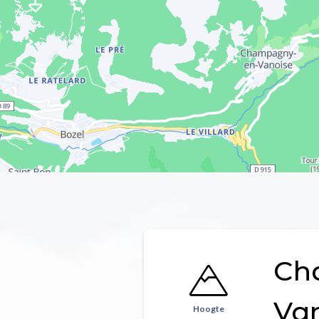
Ch
Va
Hoogte