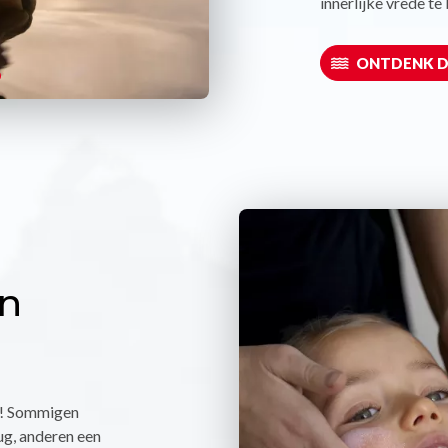
innerlijke vrede te
ONTDENK D
n
n! Sommigen
ug, anderen een