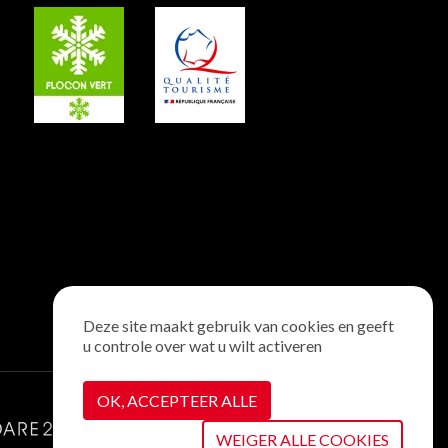
Deze site maakt gebruik van cookies en geeft
u controle over wat u wilt activeren
OK, ACCEPTEER ALLE
WEIGER ALLE COOKIES