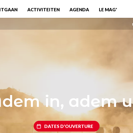
ITGAAN
ACTIVITEITEN
AGENDA
LE MAG'
dem in, adem u
DATES D'OUVERTURE