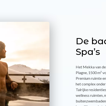
De ba
Spa’s
Het Mekka van de o
Plagne, 1500 m² v
Premium ruimte en
het complex onde
Talrijke residentie
wellness ruimten, 
buitenzwembaden. E