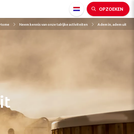
OPZOEKEN
Home
Neem kennis van onze talrijke activiteiten
Adem in, adem uit
it