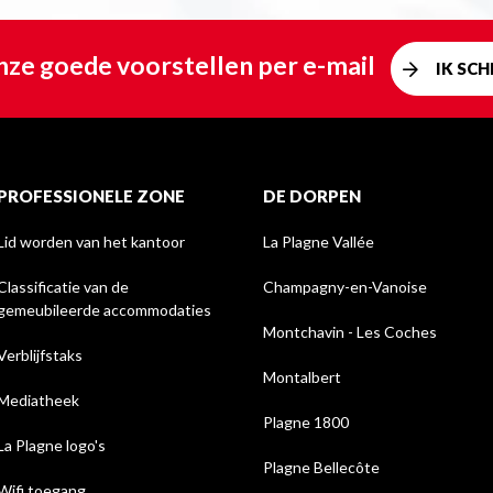
ze goede voorstellen per e-mail
IK SCHR
PROFESSIONELE ZONE
DE DORPEN
Lid worden van het kantoor
La Plagne Vallée
Classificatie van de
Champagny-en-Vanoise
gemeubileerde accommodaties
Montchavin - Les Coches
Verblijfstaks
Montalbert
Mediatheek
Plagne 1800
La Plagne logo's
Plagne Bellecôte
Wifi toegang