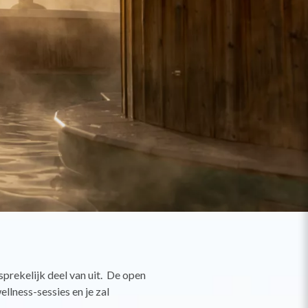
sprekelijk deel van uit. De open
llness-sessies en je zal