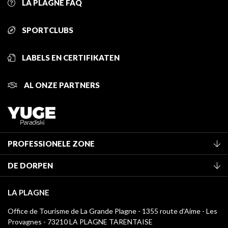
LA PLAGNE FAQ
SPORTCLUBS
LABELS EN CERTIFIKATEN
AL ONZE PARTNERS
PROFESSIONELE ZONE
Lid worden van het kantoor
DE DORPEN
Classificatie van de gemeubileerde accommodaties
La Plagne Vallée
Verblijfstaks
LA PLAGNE
Montchavin - Les Coches
Mediatheek
Office de Tourisme de La Grande Plagne - 1355 route d’Aime - Les
Champagny-en-Vanoise
Provagnes - 73210 LA PLAGNE TARENTAISE
La Plagne logo's