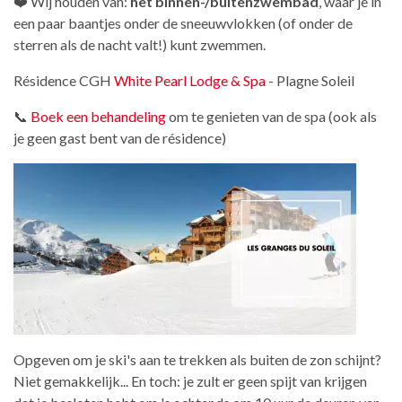
❤️ Wij houden van:
het binnen-/buitenzwembad
, waar je in
een paar baantjes onder de sneeuwvlokken (of onder de
sterren als de nacht valt!) kunt zwemmen.
Résidence CGH
White Pearl Lodge & Spa
- Plagne Soleil
📞
Boek een behandeling
om te genieten van de spa (ook als
je geen gast bent van de résidence)
Opgeven om je ski's aan te trekken als buiten de zon schijnt?
Niet gemakkelijk... En toch: je zult er geen spijt van krijgen