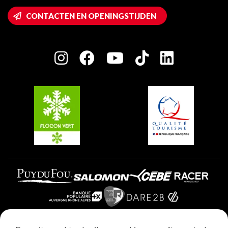
Montalbert
Wifi toegang
CONTACTEN EN OPENINGSTIJDEN
Plagne 1800
Huis van de eigenaar
Plagne Bellecôte
Press room
Plagne Centre
Charter van toegewijde spelers
Plagne Soleil
Groepen en seminars
Belle Plagne
Plagne Villages
Plagne Aime 2000