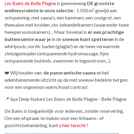
Les Bains de Belle Plagne
is gewoonweg
DE grootste
wellnessruimte in onze selectie
: 1.500 m² gewijd aan
ontspanning, met sauna's, een hammam, een zoutgrot, een
theesalon met kruiden, zes behandelkamers (waaronder twee
tweepersoonskamers)... Maar bovenal is
er een prachtige
buitenruimte waar je
in de
sneeuw kunt spetteren
in de
whirlpools, nordic baden (glagla!) en de twee verwarmde
zintuigenbaden (ontspannende hydromassage, fijne
ontspannende bubbels, zwemmen in tegenstroom...).
❤️ Wij houden van:
de panoramische sauna
en het
adembenemende uitzicht op de met sneeuw bedekte bergen,
voor een ongewoon warm/koud contrast.
📍 Spa Deep Nature Les Bains de Belle Plagne - Belle Plagne
De Bains is toegankelijk voor iedereen, zonder reservering.
Om een afspraak te maken voor een lichaams- of
gezichtsbehandeling, kunt
u hier terecht
!