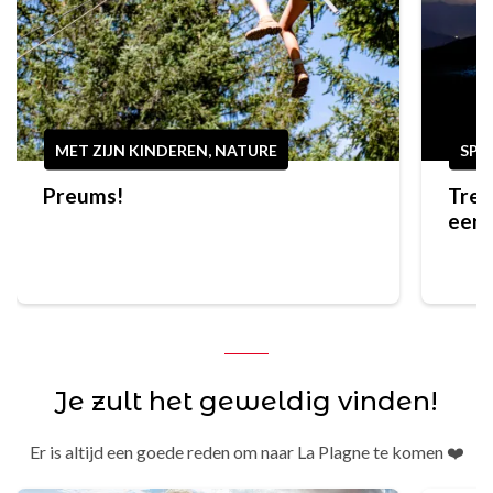
MET ZIJN KINDEREN, NATURE
SPO
Preums!
Trek
eers
bere
Je zult het geweldig vinden!
Er is altijd een goede reden om naar La Plagne te komen ❤️