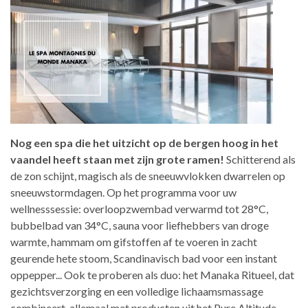
Nog een spa die het uitzicht op de bergen hoog in het
vaandel heeft staan met zijn grote ramen!
Schitterend als
de zon schijnt, magisch als de sneeuwvlokken dwarrelen op
sneeuwstormdagen. Op het programma voor uw
wellnesssessie: overloopzwembad verwarmd tot 28°C,
bubbelbad van 34°C, sauna voor liefhebbers van droge
warmte, hammam om gifstoffen af te voeren in zacht
geurende hete stoom, Scandinavisch bad voor een instant
oppepper... Ook te proberen als duo: het Manaka Ritueel, dat
gezichtsverzorging en een volledige lichaamsmassage
combineert, allemaal met producten uit het Pure Altitude