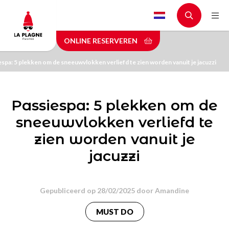
Skip
to
main
ONLINE RESERVEREN
content
espa: 5 plekken om de sneeuwvlokken verliefd te zien worden vanuit je jacuzzi
Passiespa: 5 plekken om de
sneeuwvlokken verliefd te
zien worden vanuit je
jacuzzi
Gepubliceerd op 28/02/2025 door
Amandine
MUST DO