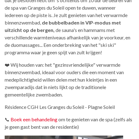
dat je besloten hebt om 's ochtends om 10 uur de deuren van
de spa van Granges du Soleil open te duwen, wanneer
iedereen op de piste is. Je zult genieten van het verwarmde
binnenzwembad,
de bubbelbaden in VIP-modus met
uitzicht op de bergen,
de sauna's en hammams met
verschillende warmteniveaus afhankelijk van je voorkeur, en
de duomassages... Een onderbreking van het "ski ski"
programma waar je geen spijt van zult krijgen!
❤️ Wij houden van: het "gezinsvriendelijke" verwarmde
binnenzwembad, ideaal voor ouders die een moment van
medeplichtigheid willen delen met hun kleintjes in een
zwemparadijs dat in niets lijkt op de traditionele
gemeentelijke zwembaden.
Résidence CGH Les Granges du Soleil - Plagne Soleil
📞
Boek een behandeling
om te genieten van de spa (zelfs als
je geen gast bent van de residentie)