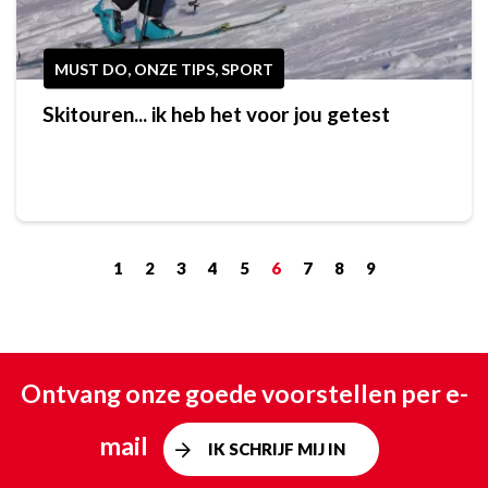
MUST DO, ONZE TIPS, SPORT
Skitouren... ik heb het voor jou getest
1
2
3
4
5
6
7
8
9
Ontvang onze goede voorstellen per e-
mail
IK SCHRIJF MIJ IN