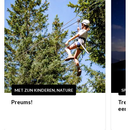
MET ZIJN KINDEREN, NATURE
SPO
Preums!
Trek
eers
bere