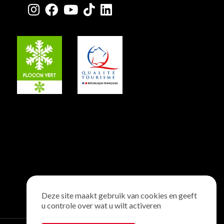
Deze site maakt gebruik van cookies en geeft
u controle over wat u wilt activeren