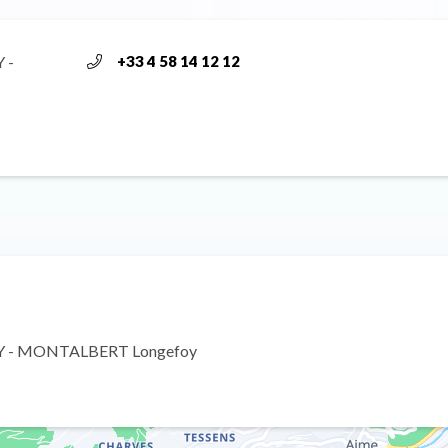
 -
+33 4 58 14 12 12
OY - MONTALBERT Longefoy