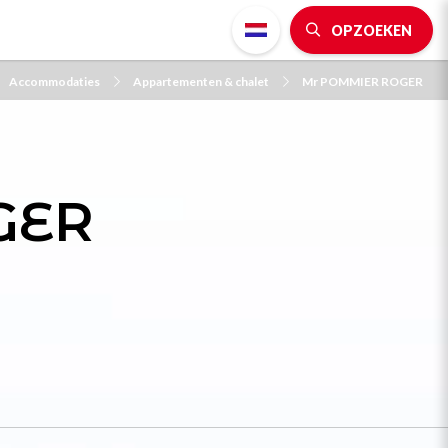
OPZOEKEN
Accommodaties
Appartementen & chalet
Mr POMMIER ROGER
GER