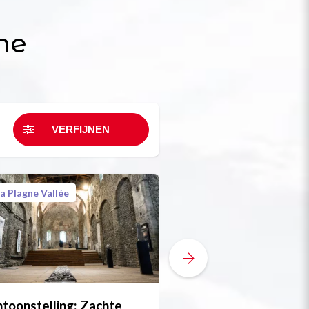
ne
a Plagne Vallée
La Plagne Vallée
Gratis
toonstelling: Zachte
Fietsreparatie