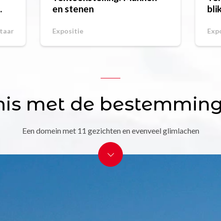
en stenen
bli
taar
Expositie
Expo
is met de bestemming
Een domein met 11 gezichten en evenveel glimlachen