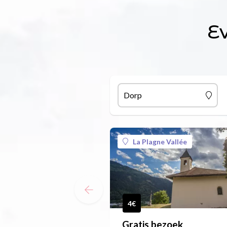
E
Dorp
La Plagne Vallée
4€
Gratis bezoek