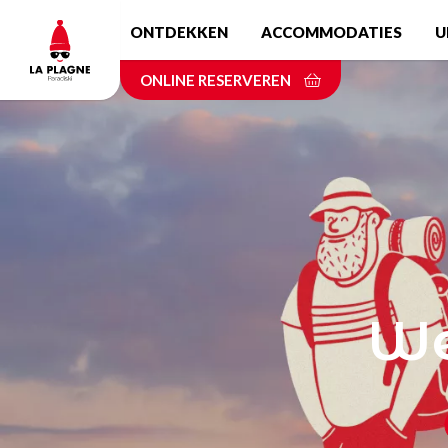
Skip
ONTDEKKEN
ACCOMMODATIES
U
to
main
ONLINE RESERVEREN
content
We