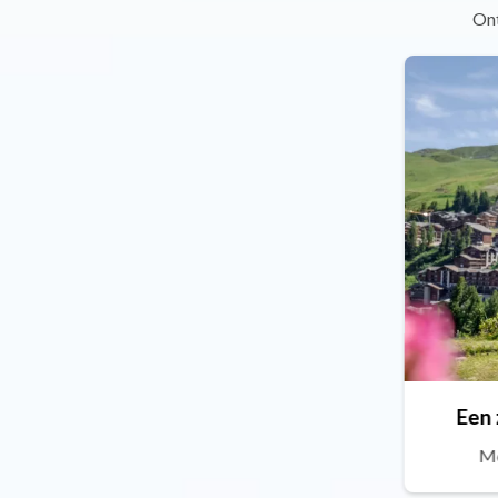
Ont
Een 
Me