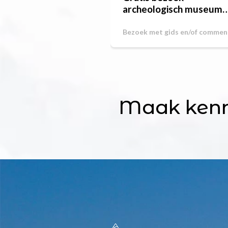
archeologisch museum
Aime
Bezoek met gids en/of commen
Maak kenn