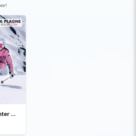
oor!
Vroegboekkorting winter 26/27