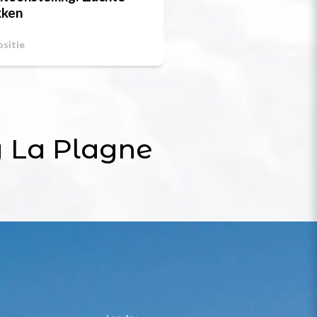
kken
Op 08/08/2026
sitie
Demonstratie
 La Plagne