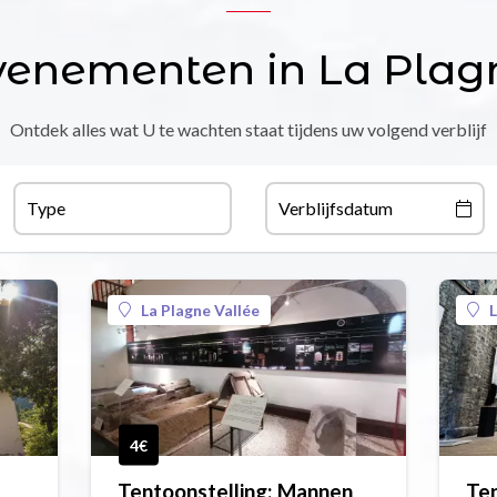
venementen in La Plag
Ontdek alles wat U te wachten staat tijdens uw volgend verblijf
Type
Verblijfsdatum
La Plagne Vallée
L
4€
Tentoonstelling: Mannen
Ten