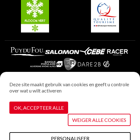
Plagne Villages
Plagne Aime 2000
Deze site maakt gebruik van cookies en geeft u controle
over wat u wilt activeren
Wettelijke vermeldingen
Privacybeleid
OK, ACCEPTEER ALLE
Realisatie : StudioJuillet
Cookiebeheer
WEIGER ALLE COOKIES
PERSONALISEER