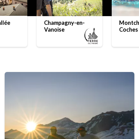
llée
Champagny-en-
Montcha
Vanoise
Coches