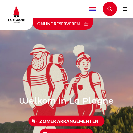
Skip
to
main
ONLINE RESERVEREN
content
Welkom in La Plagne
ZOMER ARRANGEMENTEN