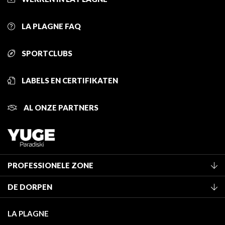
LA PLAGNE FAQ
SPORTCLUBS
LABELS EN CERTIFIKATEN
AL ONZE PARTNERS
PROFESSIONELE ZONE
Lid worden van het kantoor
DE DORPEN
Classificatie van de gemeubileerde accommodaties
La Plagne Vallée
Verblijfstaks
LA PLAGNE
Champagny-en-Vanoise