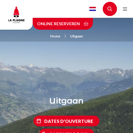
Skip
to
main
ONLINE RESERVEREN
content
Home
Uitgaan
Uitgaan
DATES D'OUVERTURE