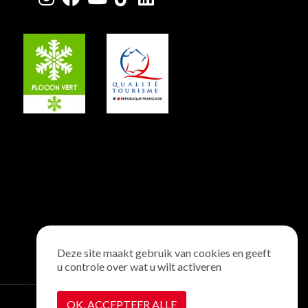
Deze site maakt gebruik van cookies en geeft
u controle over wat u wilt activeren
OK, ACCEPTEER ALLE