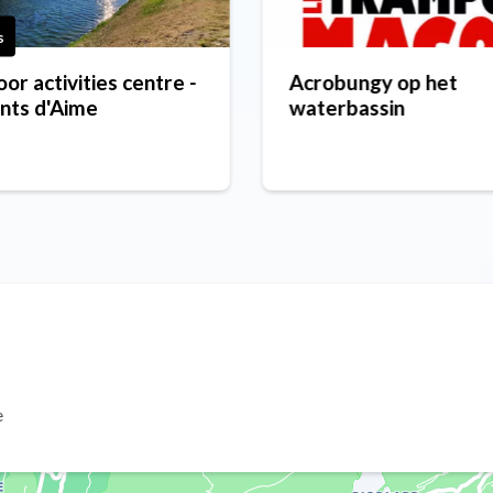
s
or activities centre -
Acrobungy op het
nts d'Aime
waterbassin
e