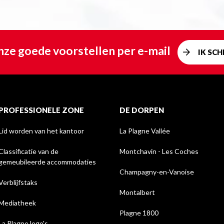
ze goede voorstellen per e-mail
IK SCHR
PROFESSIONELE ZONE
DE DORPEN
Lid worden van het kantoor
La Plagne Vallée
Classificatie van de
Montchavin - Les Coches
gemeubileerde accommodaties
Champagny-en-Vanoise
Verblijfstaks
Montalbert
Mediatheek
Plagne 1800
La Plagne logo's