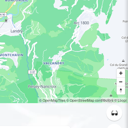
© OpenMapTiles
© OpenStreetMap contributors
© Loopi