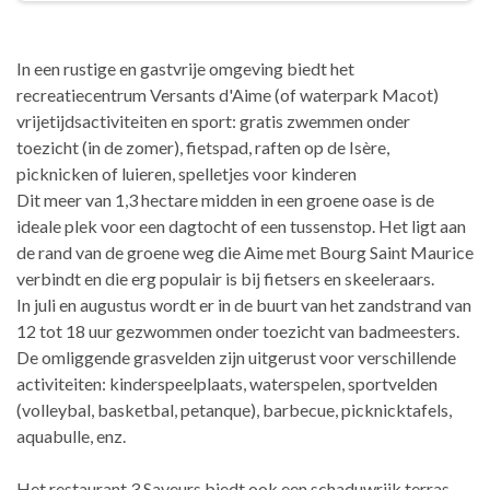
In een rustige en gastvrije omgeving biedt het
recreatiecentrum Versants d'Aime (of waterpark Macot)
vrijetijdsactiviteiten en sport: gratis zwemmen onder
toezicht (in de zomer), fietspad, raften op de Isère,
picknicken of luieren, spelletjes voor kinderen
Dit meer van 1,3 hectare midden in een groene oase is de
ideale plek voor een dagtocht of een tussenstop. Het ligt aan
de rand van de groene weg die Aime met Bourg Saint Maurice
verbindt en die erg populair is bij fietsers en skeeleraars.
In juli en augustus wordt er in de buurt van het zandstrand van
12 tot 18 uur gezwommen onder toezicht van badmeesters.
De omliggende grasvelden zijn uitgerust voor verschillende
activiteiten: kinderspeelplaats, waterspelen, sportvelden
(volleybal, basketbal, petanque), barbecue, picknicktafels,
aquabulle, enz.
Het restaurant 3 Saveurs biedt ook een schaduwrijk terras