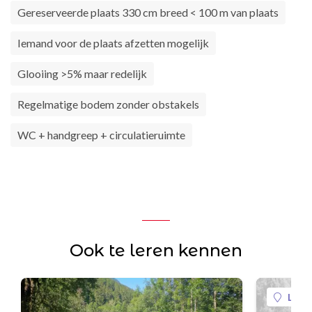
Gereserveerde plaats 330 cm breed < 100 m van plaats
Iemand voor de plaats afzetten mogelijk
Glooiing >5% maar redelijk
Regelmatige bodem zonder obstakels
WC + handgreep + circulatieruimte
Ook te leren kennen
La Pl