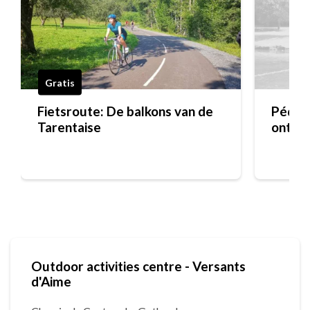
Gratis
Fietsroute: De balkons van de
Pédalo
Tarentaise
ontsp
loisirs)
Outdoor activities centre - Versants
d'Aime