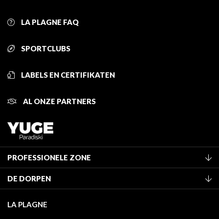
LA PLAGNE FAQ
SPORTCLUBS
LABELS EN CERTIFIKATEN
AL ONZE PARTNERS
PROFESSIONELE ZONE
Lid worden van het kantoor
DE DORPEN
Classificatie van de gemeubileerde accommodaties
La Plagne Vallée
Verblijfstaks
LA PLAGNE
Champagny-en-Vanoise
Mediatheek