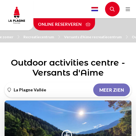
Skip
to
main
ONLINE RESERVEREN
content
de zomer
Recreatiecentrum
Versants d'Aime recreatiecentrum
Ou
Outdoor activities centre -
Versants d'Aime
La Plagne Vallée
MEER ZIEN