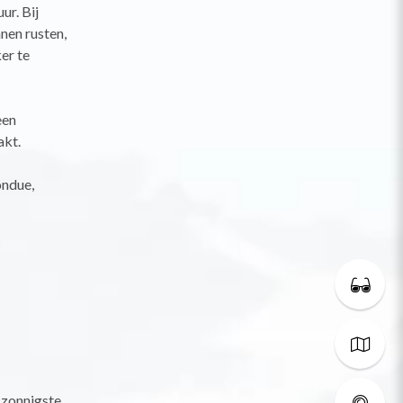
ur. Bij
nen rusten,
er te
een
akt.
ondue,
t zonnigste