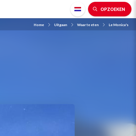
OPZOEKEN
Home
Uitgaan
Waar te eten
Le Monica's