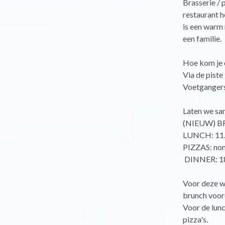
Brasserie / 
restaurant 
is een warm 
een familie.
Hoe kom je 
Via de piste 
Voetgangers
Laten we sa
(NIEUW) B
LUNCH: 11.3
PIZZAS: non
️ DINNER: 18
Voor deze w
brunch voord
Voor de lunc
pizza's.