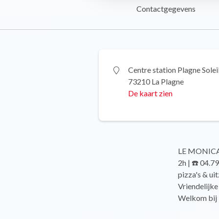
Contactgegevens
Centre station Plagne Solei
73210 La Plagne
De kaart zien
LE MONICA'S
2h | ☎️ 04.7
pizza's & ui
Vriendelijke
Welkom bij 