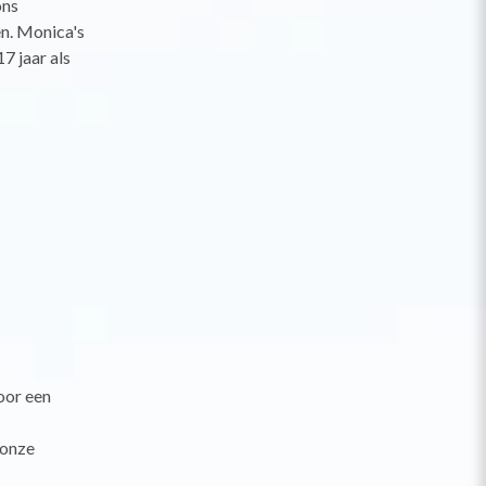
ons
n. Monica's
7 jaar als
oor een
 onze