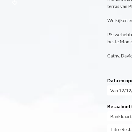
terras van Pl
We kijken er
PS: we hebbe
beste Monic
Cathy, David
Data en op
Van 12/12/
Betaalmet
Bankkaart
Titre Rest