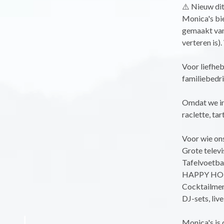
⚠️ Nieuw dit
Monica's bie
gemaakt van 
verteren is)
Voor liefhe
familiebedri
Omdat we in 
raclette, tar
Voor wie ons
Grote televi
Tafelvoetbal
HAPPY HOURS
Cocktailmenu
DJ-sets, liv
Monica's is 