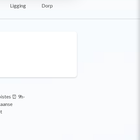
Ligging
Dorp
istes ⏰ 9h-
taanse
t