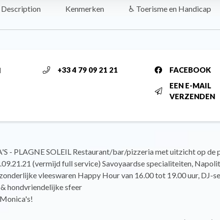
Description
Kenmerken
♿ Toerisme en Handicap
l
+33 4 79 09 21 21
FACEBOOK
EEN E-MAIL
VERZENDEN
 - PLAGNE SOLEIL Restaurant/bar/pizzeria met uitzicht op de p
9.09.21.21 (vermijd full service) Savoyaardse specialiteiten, Napoli
tzonderlijke vleeswaren Happy Hour van 16.00 tot 19.00 uur, DJ-se
 & hondvriendelijke sfeer
Monica's!