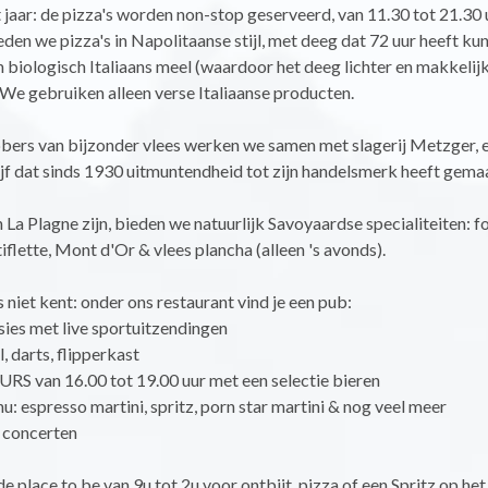
 jaar: de pizza's worden non-stop geserveerd, van 11.30 tot 21.30 u
den we pizza's in Napolitaanse stijl, met deeg dat 72 uur heeft kun
biologisch Italiaans meel (waardoor het deeg lichter en makkelijk
. We gebruiken alleen verse Italiaanse producten.
bbers van bijzonder vlees werken we samen met slagerij Metzger, 
jf dat sinds 1930 uitmuntendheid tot zijn handelsmerk heeft gema
La Plagne zijn, bieden we natuurlijk Savoyaardse specialiteiten: f
tiflette, Mont d'Or & vlees plancha (alleen 's avonds).
 niet kent: onder ons restaurant vind je een pub:
sies met live sportuitzendingen
, darts, flipperkast
 van 16.00 tot 19.00 uur met een selectie bieren
: espresso martini, spritz, porn star martini & nog veel meer
e concerten
de place to be van 9u tot 2u voor ontbijt, pizza of een Spritz op he