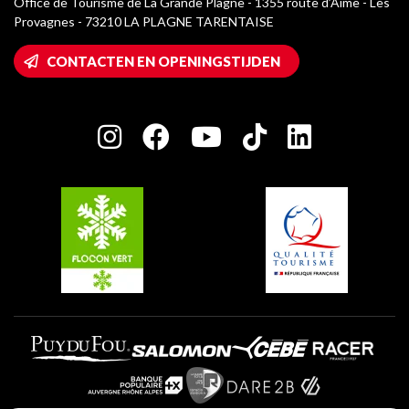
Office de Tourisme de La Grande Plagne - 1355 route d’Aime - Les
Champagny-en-Vanoise
Provagnes - 73210 LA PLAGNE TARENTAISE
La Plagne logo's
Montalbert
Wifi toegang
CONTACTEN EN OPENINGSTIJDEN
Plagne 1800
Huis van de eigenaar
Plagne Bellecôte
Press room
Plagne Centre
Charter van toegewijde spelers
Plagne Soleil
Groepen en seminars
Belle Plagne
Plagne Villages
Plagne Aime 2000