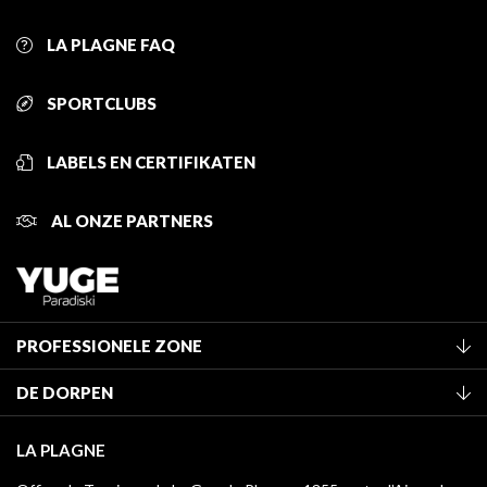
LA PLAGNE FAQ
SPORTCLUBS
LABELS EN CERTIFIKATEN
AL ONZE PARTNERS
PROFESSIONELE ZONE
Lid worden van het kantoor
DE DORPEN
Classificatie van de gemeubileerde accommodaties
La Plagne Vallée
Verblijfstaks
LA PLAGNE
Montchavin - Les Coches
Mediatheek