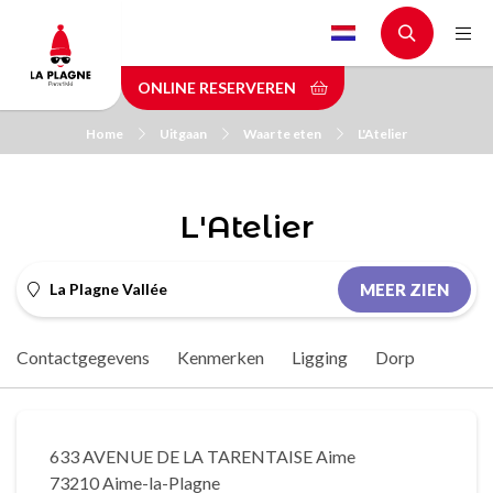
Skip
to
main
ONLINE RESERVEREN
content
Home
Uitgaan
Waar te eten
L'Atelier
L'Atelier
La Plagne Vallée
MEER ZIEN
Contactgegevens
Kenmerken
Ligging
Dorp
633 AVENUE DE LA TARENTAISE Aime
73210 Aime-la-Plagne