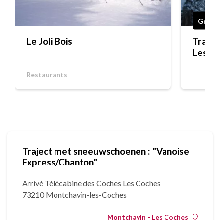
Gratis
Le Joli Bois
Trajec
Les Ch
Restaurants
Traject met sneeuwschoenen : "Vanoise
Express/Chanton"
Arrivé Télécabine des Coches Les Coches
73210 Montchavin-les-Coches
Montchavin - Les Coches