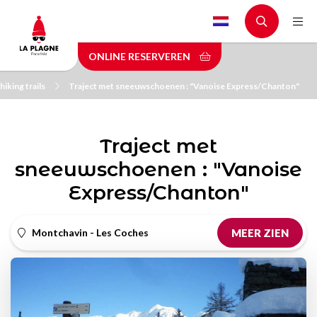
Skip
to
main
ONLINE RESERVEREN
content
iking trails
Traject met sneeuwschoenen : "Vanoise Express/Chanton"
Traject met
sneeuwschoenen : "Vanoise
Express/Chanton"
Montchavin - Les Coches
MEER ZIEN