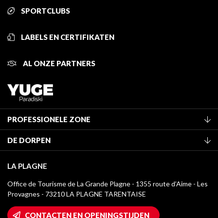
SPORTCLUBS
LABELS EN CERTIFIKATEN
AL ONZE PARTNERS
PROFESSIONELE ZONE
Lid worden van het kantoor
DE DORPEN
Classificatie van de gemeubileerde accommodaties
La Plagne Vallée
Verblijfstaks
LA PLAGNE
Montchavin - Les Coches
Mediatheek
Office de Tourisme de La Grande Plagne - 1355 route d’Aime - Les
Champagny-en-Vanoise
Provagnes - 73210 LA PLAGNE TARENTAISE
La Plagne logo's
Montalbert
Wifi toegang
CONTACTEN EN OPENINGSTIJDEN
Plagne 1800