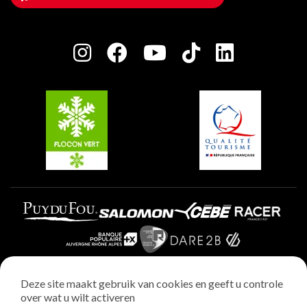
Huis van de eigenaar
Plagne Bellecôte
Press room
Plagne Centre
Charter van toegewijde spelers
Plagne Soleil
Groepen en seminars
Belle Plagne
Plagne Villages
Plagne Aime 2000
Deze site maakt gebruik van cookies en geeft u controle
over wat u wilt activeren
Wettelijke vermeldingen