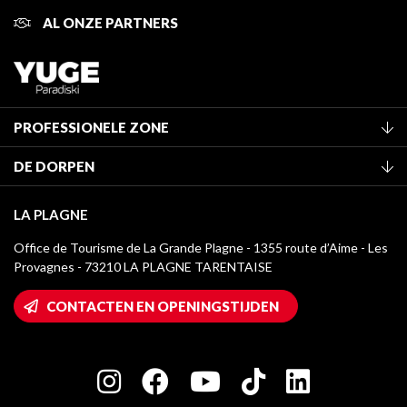
AL ONZE PARTNERS
PROFESSIONELE ZONE
Lid worden van het kantoor
DE DORPEN
Classificatie van de gemeubileerde accommodaties
La Plagne Vallée
Verblijfstaks
LA PLAGNE
Montchavin - Les Coches
Mediatheek
Office de Tourisme de La Grande Plagne - 1355 route d’Aime - Les
Champagny-en-Vanoise
Provagnes - 73210 LA PLAGNE TARENTAISE
La Plagne logo's
Montalbert
Wifi toegang
CONTACTEN EN OPENINGSTIJDEN
Plagne 1800
Huis van de eigenaar
Plagne Bellecôte
Press room
Plagne Centre
Charter van toegewijde spelers
Plagne Soleil