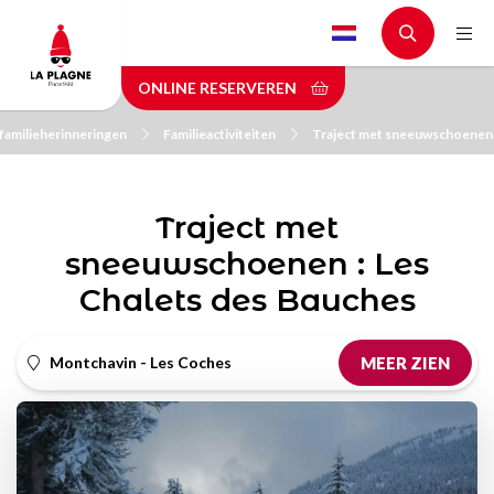
Skip
to
main
ONLINE RESERVEREN
content
 familieherinneringen
Familieactiviteiten
Traject met sneeuwschoenen :
Traject met
sneeuwschoenen : Les
Chalets des Bauches
Montchavin - Les Coches
MEER ZIEN