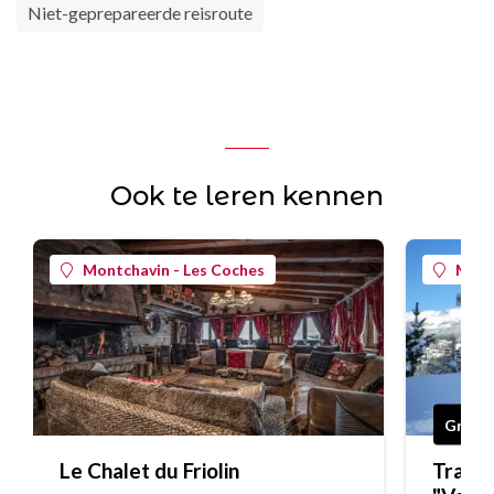
Niet-geprepareerde reisroute
Ook te leren kennen
Montchavin - Les Coches
Mont
Gratis
Le Chalet du Friolin
Trajec