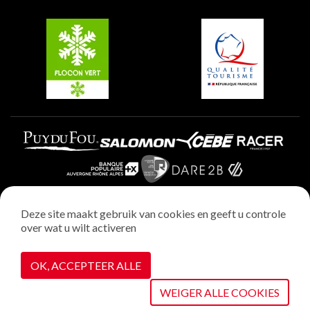
Groepen en seminars
Belle Plagne
Plagne Villages
Plagne Aime 2000
Deze site maakt gebruik van cookies en geeft u controle
over wat u wilt activeren
Wettelijke vermeldingen
Privacybeleid
OK, ACCEPTEER ALLE
Realisatie : StudioJuillet
Cookiebeheer
WEIGER ALLE COOKIES