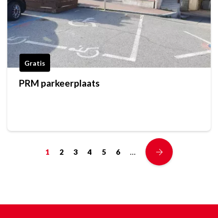
Gratis
PRM parkeerplaats
…
1
2
3
4
5
6