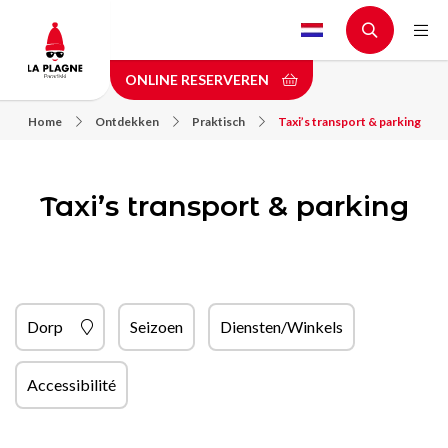
Skip
to
main
ONLINE RESERVEREN
content
Home
Ontdekken
Praktisch
Taxi’s transport & parking
Taxi’s transport & parking
Dorp
Seizoen
Diensten/Winkels
Accessibilité