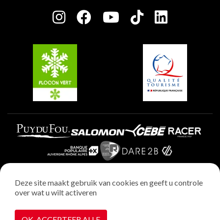
Press room
Plagne Centre
Charter van toegewijde spelers
Plagne Soleil
Groepen en seminars
Belle Plagne
Plagne Villages
Plagne Aime 2000
Deze site maakt gebruik van cookies en geeft u controle
over wat u wilt activeren
Wettelijke vermeldingen
Privacybeleid
OK, ACCEPTEER ALLE
Realisatie : StudioJuillet