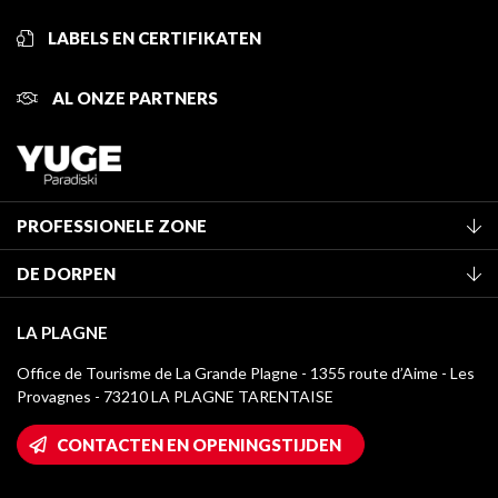
LABELS EN CERTIFIKATEN
AL ONZE PARTNERS
PROFESSIONELE ZONE
Lid worden van het kantoor
DE DORPEN
Classificatie van de gemeubileerde accommodaties
La Plagne Vallée
Verblijfstaks
LA PLAGNE
Montchavin - Les Coches
Mediatheek
Office de Tourisme de La Grande Plagne - 1355 route d’Aime - Les
Champagny-en-Vanoise
Provagnes - 73210 LA PLAGNE TARENTAISE
La Plagne logo's
Montalbert
Wifi toegang
CONTACTEN EN OPENINGSTIJDEN
Plagne 1800
Huis van de eigenaar
Plagne Bellecôte