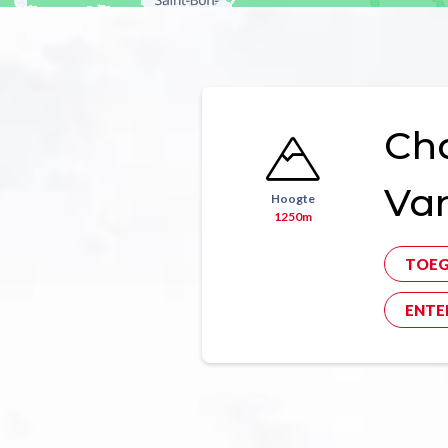
Ch
Va
Hoogte
1250m
TOE
ENTE