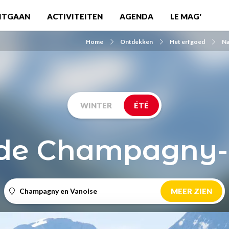
ITGAAN
ACTIVITEITEN
AGENDA
LE MAG'
Home
Ontdekken
Het erfgoed
Na
WINTER
ÉTÉ
 de Champagny-
Champagny en Vanoise
MEER ZIEN