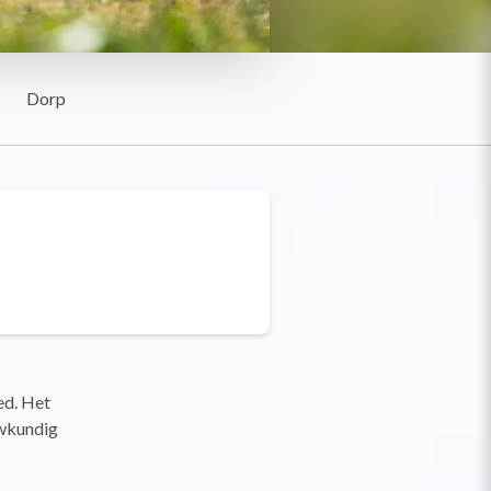
Dorp
ed. Het
uwkundig