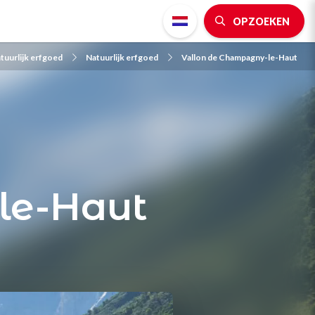
OPZOEKEN
tuurlijk erfgoed
Natuurlijk erfgoed
Vallon de Champagny-le-Haut
le-Haut