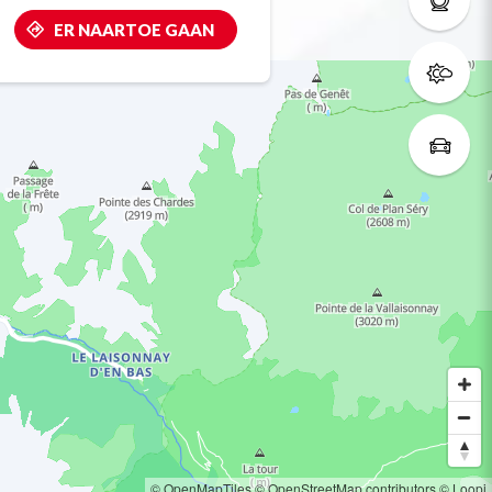
ER NAARTOE GAAN
© OpenMapTiles
© OpenStreetMap contributors
© Loopi