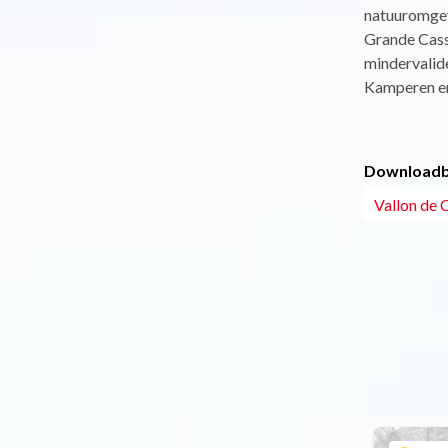
natuuromgev
Grande Cass
mindervalid
Kamperen en
Downloadb
Vallon de