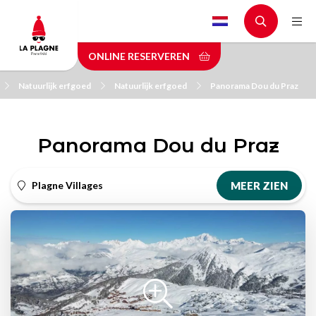
Skip
to
main
ONLINE RESERVEREN
content
Natuurlijk erfgoed
Natuurlijk erfgoed
Panorama Dou du Praz
Panorama Dou du Praz
Plagne Villages
MEER ZIEN