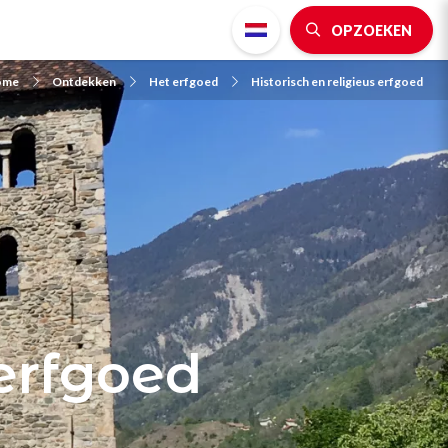
OPZOEKEN
ome
Ontdekken
Het erfgoed
Historisch en religieus erfgoed
 erfgoed