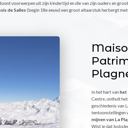
oont voorwerpen uit zijn kindertijd en die van zijn ouders en groo
ois de Salles
(begin 18e eeuw) een groot altaarstuk herbergt met
Maiso
Patrim
Plagn
In het hart van
het
Centre, onthult he
geschiedenis van L
tentoonstellingen 
mijnen van La Pl
Wist je dat bobsle