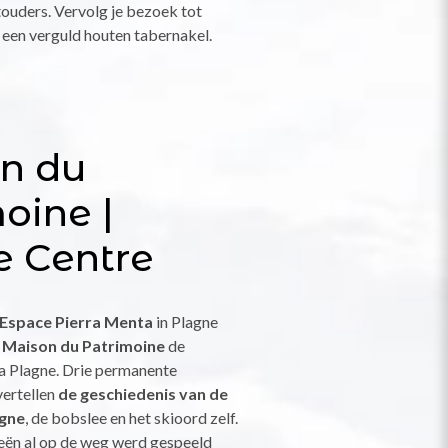
touders. Vervolg je bezoek tot
 een verguld houten tabernakel.
n du
oine |
e Centre
 Espace Pierra Menta
in Plagne
t
Maison du Patrimoine
de
a Plagne. Drie permanente
vertellen
de geschiedenis van de
agne
, de bobslee en het skioord zelf.
eën al op de weg werd gespeeld