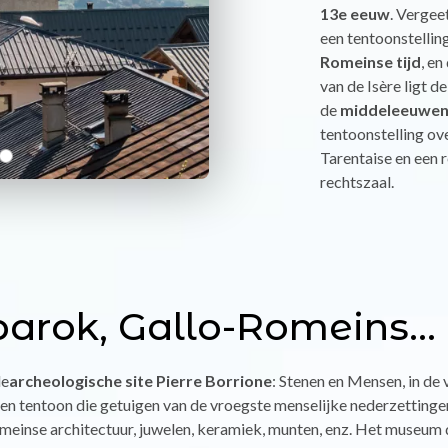
13e eeuw
. Vergee
een tentoonstellin
Romeinse tijd
, en
van de Isère ligt d
de
middeleeuwe
tentoonstelling ove
Tarentaise en een 
rechtszaal.
 barok, Gallo-Romeins...
de
archeologische site Pierre Borrione
: Stenen en Mensen, in d
n tentoon die getuigen van de vroegste menselijke nederzettingen 
meinse architectuur, juwelen, keramiek, munten, enz. Het museum d