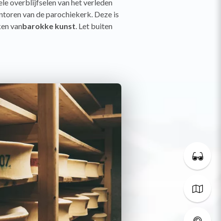
le overblijfselen van het verleden
entoren van de parochiekerk. Deze is
ken van
barokke kunst
. Let buiten