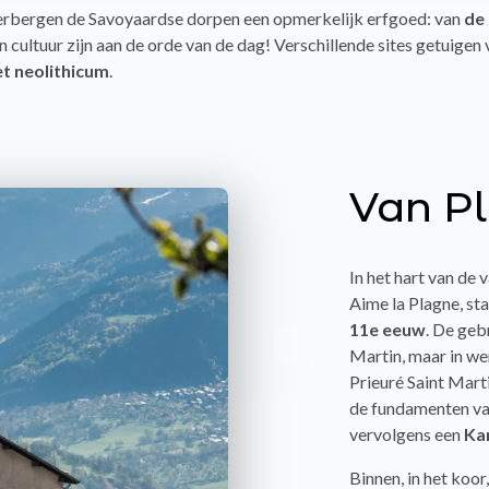
i herbergen de Savoyaardse dorpen een opmerkelijk erfgoed: van
de 
n cultuur zijn aan de orde van de dag! Verschillende sites getuigen 
et neolithicum
.
Van Pl
In het hart van de v
Aime la Plagne, st
11e eeuw
. De geb
Martin, maar in we
Prieuré Saint Marti
de fundamenten v
vervolgens een
Kar
Binnen, in het koor