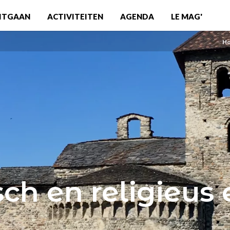
ITGAAN
ACTIVITEITEN
AGENDA
LE MAG'
H
sch en religieus