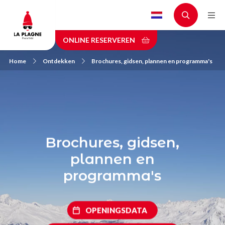
Skip
to
main
ONLINE RESERVEREN
content
Home
Ontdekken
Brochures, gidsen, plannen en programma's
Brochures, gidsen,
plannen en
programma's
OPENINGSDATA