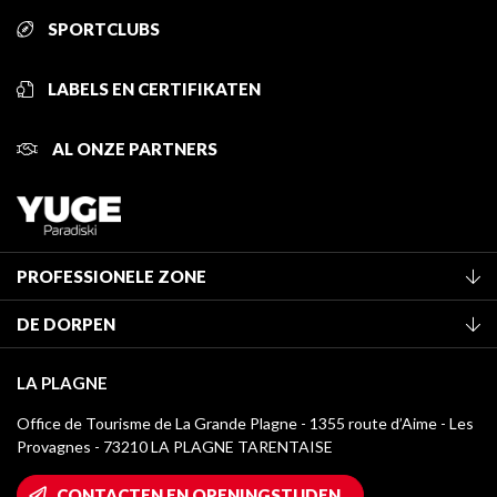
SPORTCLUBS
LABELS EN CERTIFIKATEN
AL ONZE PARTNERS
PROFESSIONELE ZONE
Lid worden van het kantoor
DE DORPEN
Classificatie van de gemeubileerde accommodaties
La Plagne Vallée
Verblijfstaks
LA PLAGNE
Champagny-en-Vanoise
Mediatheek
Office de Tourisme de La Grande Plagne - 1355 route d’Aime - Les
Montchavin - Les Coches
Provagnes - 73210 LA PLAGNE TARENTAISE
La Plagne logo's
Montalbert
Wifi toegang
CONTACTEN EN OPENINGSTIJDEN
Plagne 1800