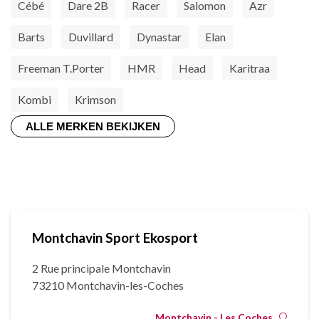
Cébé
Dare 2B
Racer
Salomon
Azr
Barts
Duvillard
Dynastar
Elan
Freeman T.Porter
HMR
Head
Karitraa
Kombi
Krimson
ALLE MERKEN BEKIJKEN
Montchavin Sport Ekosport
2 Rue principale Montchavin
73210 Montchavin-les-Coches
Montchavin - Les Coches