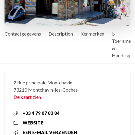
Contactgegevens
Description
Kenmerken
♿
Toerisme
en
Handicap
2 Rue principale Montchavin
73210 Montchavin-les-Coches
De kaart zien
+33 4 79 07 83 84
WEBSITE
EEN E-MAIL VERZENDEN