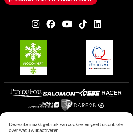
Huis van de eigenaar
Plagne Bellecôte
Press room
Plagne Centre
Charter van toegewijde spelers
Plagne Soleil
Groepen en seminars
Belle Plagne
Plagne Villages
Plagne Aime 2000
Deze site maakt gebruik van cookies en geeft u controle
over wat u wilt activeren
Wettelijke vermeldingen