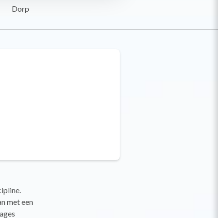
Dorp
pline.
an met een
rages