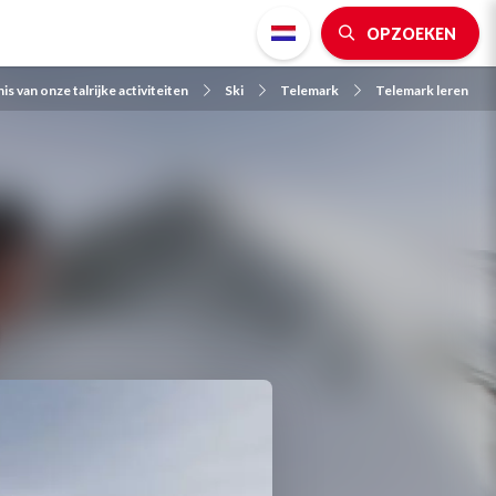
OPZOEKEN
s van onze talrijke activiteiten
Ski
Telemark
Telemark leren