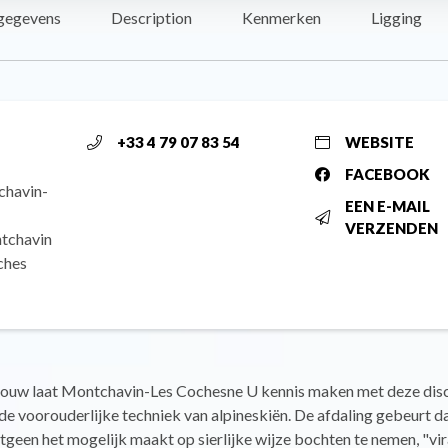
gegevens
Description
Kenmerken
Ligging
+33 4 79 07 83 54
WEBSITE
FACEBOOK
chavin-
EEN E-MAIL
VERZENDEN
tchavin
ches
rouw laat Montchavin-Les Cochesne U kennis maken met deze disci
de voorouderlijke techniek van alpineskiën. De afdaling gebeurt d
hetgeen het mogelijk maakt op sierlijke wijze bochten te nemen, "vi