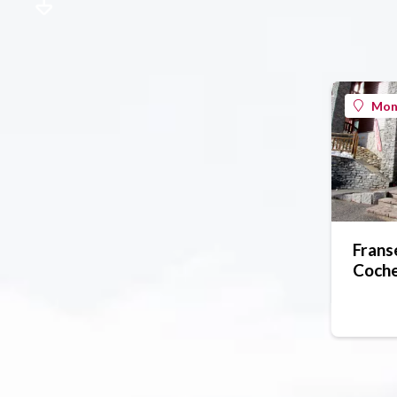
Mont
Frans
Coch