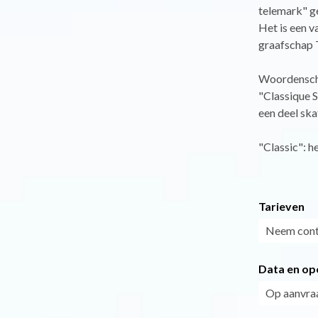
telemark" g
Het is een v
graafschap 
Woordensc
"Classique S
een deel ska
"Classic": h
Tarieven
Neem cont
Data en op
Op aanvra