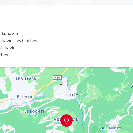
ntchavin
tchavin-Les Coches
tchavin
ches