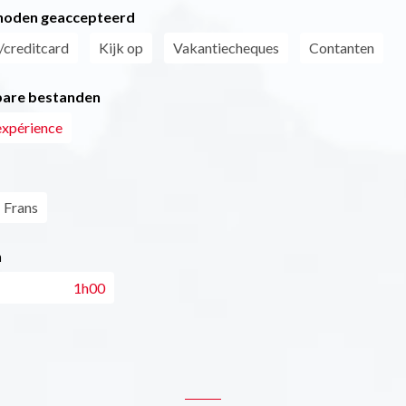
hoden geaccepteerd
/creditcard
Kijk op
Vakantiecheques
Contanten
are bestanden
expérience
Frans
n
1h00