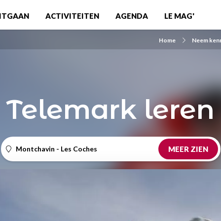
ITGAAN
ACTIVITEITEN
AGENDA
LE MAG'
Home
Neem kenni
Telemark leren
Montchavin - Les Coches
MEER ZIEN