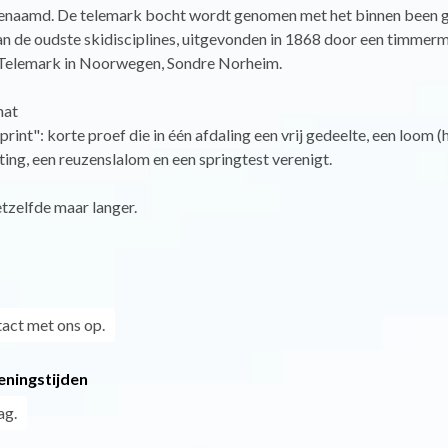
enaamd. De telemark bocht wordt genomen met het binnen been 
an de oudste skidisciplines, uitgevonden in 1868 door een timmerm
Telemark in Noorwegen, Sondre Norheim.
hat
print": korte proef die in één afdaling een vrij gedeelte, een loom 
ting, een reuzenslalom en een springtest verenigt.
etzelfde maar langer.
act met ons op.
eningstijden
ag.