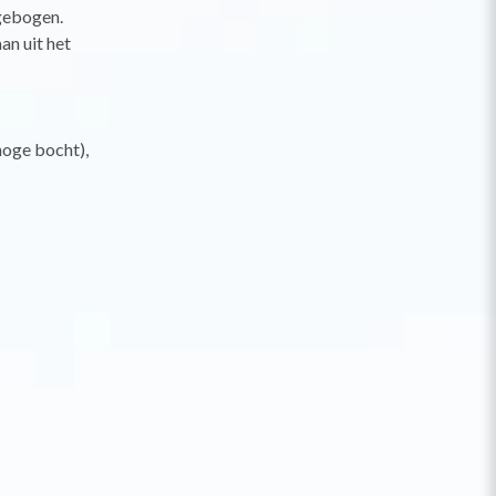
gebogen.
an uit het
(hoge bocht),