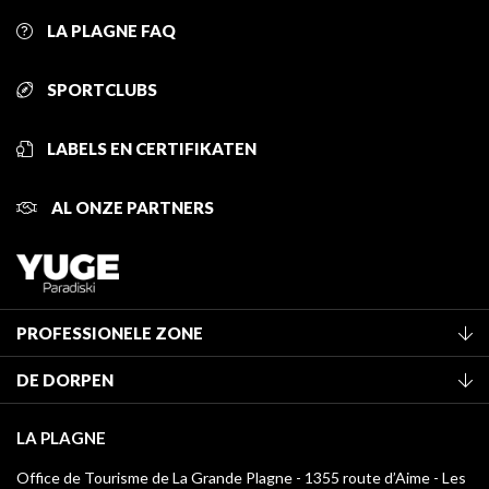
LA PLAGNE FAQ
SPORTCLUBS
LABELS EN CERTIFIKATEN
AL ONZE PARTNERS
PROFESSIONELE ZONE
Lid worden van het kantoor
DE DORPEN
Classificatie van de gemeubileerde accommodaties
La Plagne Vallée
Verblijfstaks
LA PLAGNE
Champagny-en-Vanoise
Mediatheek
Office de Tourisme de La Grande Plagne - 1355 route d’Aime - Les
Montchavin - Les Coches