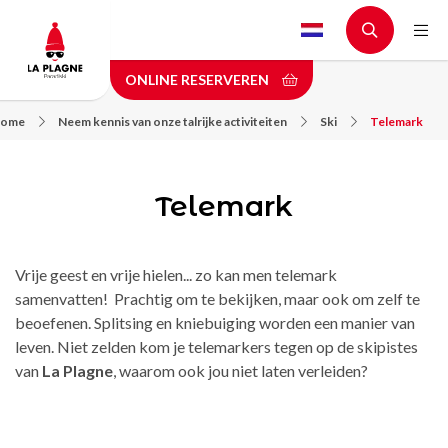
Skip
to
main
ONLINE RESERVEREN
content
ome
Neem kennis van onze talrijke activiteiten
Ski
Telemark
Telemark
Vrije geest en vrije hielen... zo kan men telemark
samenvatten! Prachtig om te bekijken, maar ook om zelf te
beoefenen. Splitsing en kniebuiging worden een manier van
leven. Niet zelden kom je telemarkers tegen op de skipistes
van
La Plagne
, waarom ook jou niet laten verleiden?