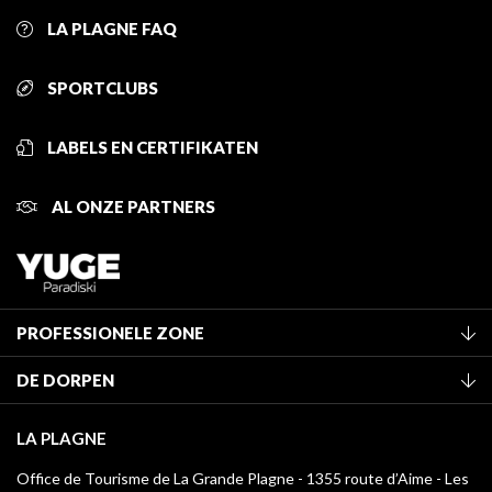
LA PLAGNE FAQ
SPORTCLUBS
LABELS EN CERTIFIKATEN
AL ONZE PARTNERS
PROFESSIONELE ZONE
Lid worden van het kantoor
DE DORPEN
Classificatie van de gemeubileerde accommodaties
La Plagne Vallée
Verblijfstaks
LA PLAGNE
Montchavin - Les Coches
Mediatheek
Office de Tourisme de La Grande Plagne - 1355 route d’Aime - Les
Champagny-en-Vanoise