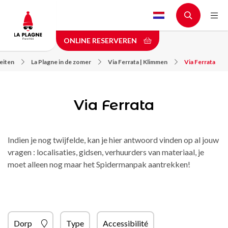
Skip
to
main
ONLINE RESERVEREN
content
teiten
La Plagne in de zomer
Via Ferrata | Klimmen
Via Ferrata
Via Ferrata
Indien je nog twijfelde, kan je hier antwoord vinden op al jouw
vragen : localisaties, gidsen, verhuurders van materiaal, je
moet alleen nog maar het Spidermanpak aantrekken!
Dorp
Type
Accessibilité