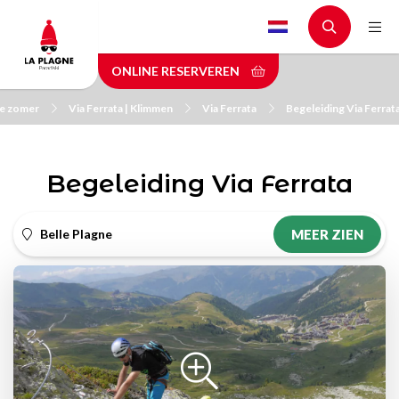
Skip
to
main
ONLINE RESERVEREN
content
de zomer
Via Ferrata | Klimmen
Via Ferrata
Begeleiding Via Ferrat
Begeleiding Via Ferrata
Belle Plagne
MEER ZIEN