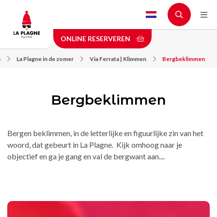
Skip
to
main
ONLINE RESERVEREN
content
n
La Plagne in de zomer
Via Ferrata | Klimmen
Bergbeklimmen
Bergbeklimmen
Bergen beklimmen, in de letterlijke en figuurlijke zin van het
woord, dat gebeurt in La Plagne. Kijk omhoog naar je
objectief en ga je gang en val de bergwant aan....