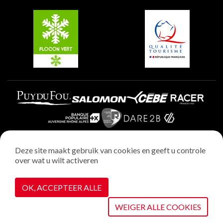
Belle Plagne
Plagne Villages
Plagne Aime 2000
Deze site maakt gebruik van cookies en geeft u controle
over wat u wilt activeren
Wettelijke vermeldingen
Privacybeleid
OK, ACCEPTEER ALLE
Realisatie : StudioJuillet
Cookiebeheer
WEIGER ALLE COOKIES
VOIR SUR LA CARTE