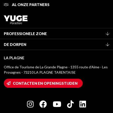
AL ONZE PARTNERS
PROFESSIONELE ZONE
Lid worden van het kantoor
DE DORPEN
Classificatie van de gemeubileerde accommodaties
La Plagne Vallée
Verblijfstaks
LA PLAGNE
Montchavin - Les Coches
Mediatheek
Office de Tourisme de La Grande Plagne - 1355 route d’Aime - Les
Champagny-en-Vanoise
Provagnes - 73210 LA PLAGNE TARENTAISE
La Plagne logo's
Montalbert
Wifi toegang
CONTACTEN EN OPENINGSTIJDEN
Plagne 1800
Huis van de eigenaar
Plagne Bellecôte
Press room
Plagne Centre
Charter van toegewijde spelers
Plagne Soleil
Groepen en seminars