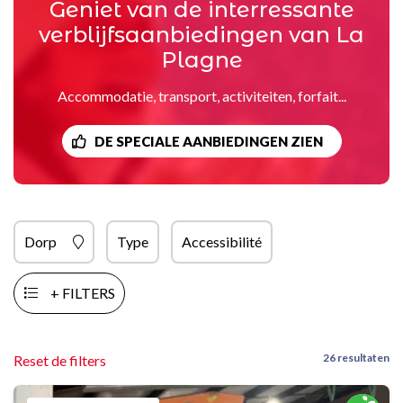
Geniet van de interressante
verblijfsaanbiedingen van La
Plagne
Accommodatie, transport, activiteiten, forfait...
DE SPECIALE AANBIEDINGEN ZIEN
Dorp
Type
Accessibilité
+ FILTERS
26 resultaten
Reset de filters