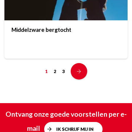
Middelzware bergtocht
1
2
3
Ontvang onze goede voorstellen per e-
mail
IK SCHRIJF MIJ IN