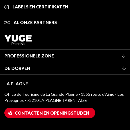
LABELS EN CERTIFIKATEN
AL ONZE PARTNERS
PROFESSIONELE ZONE
Lid worden van het kantoor
DE DORPEN
Classificatie van de gemeubileerde accommodaties
La Plagne Vallée
Verblijfstaks
LA PLAGNE
Montchavin - Les Coches
Mediatheek
Office de Tourisme de La Grande Plagne - 1355 route d’Aime - Les
Champagny-en-Vanoise
Provagnes - 73210 LA PLAGNE TARENTAISE
La Plagne logo's
Montalbert
Wifi toegang
CONTACTEN EN OPENINGSTIJDEN
Plagne 1800
Huis van de eigenaar
Plagne Bellecôte
Press room