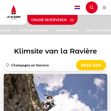
Skip
to
main
ONLINE RESERVEREN
content
de zomer
Via Ferrata | Klimmen
Bergbeklimmen
Klimsite van la Rav
Klimsite van la Ravière
Champagny en Vanoise
MEER ZIEN