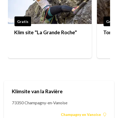
Gratis
Gratis
Klim site "La Grande Roche"
Torche
Klimsite van la Ravière
73350 Champagny-en-Vanoise
Champagny en Vanoise