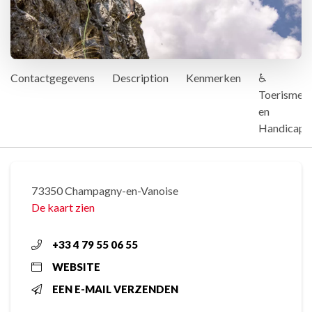
Contactgegevens
Description
Kenmerken
♿
Toerisme
en
Handicap
73350 Champagny-en-Vanoise
De kaart zien
+33 4 79 55 06 55
WEBSITE
EEN E-MAIL VERZENDEN