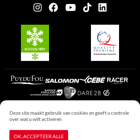
Plagne Centre
Charter van toegewijde spelers
Plagne Soleil
Groepen en seminars
Belle Plagne
Plagne Villages
Plagne Aime 2000
Deze site maakt gebruik van cookies en geeft u controle
over wat u wilt activeren
Wettelijke vermeldingen
Privacybeleid
OK, ACCEPTEER ALLE
Realisatie : StudioJuillet