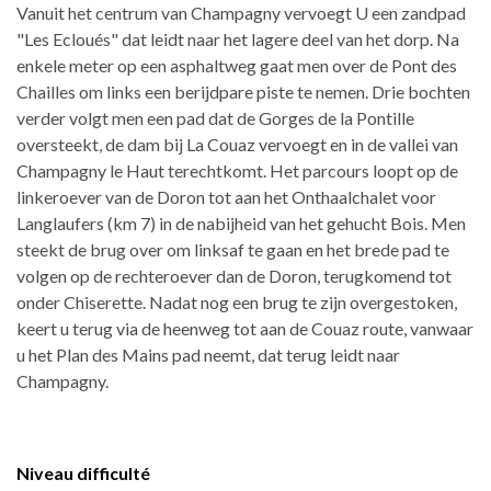
Vanuit het centrum van Champagny vervoegt U een zandpad
"Les Ecloués" dat leidt naar het lagere deel van het dorp. Na
enkele meter op een asphaltweg gaat men over de Pont des
Chailles om links een berijdpare piste te nemen. Drie bochten
verder volgt men een pad dat de Gorges de la Pontille
oversteekt, de dam bij La Couaz vervoegt en in de vallei van
Champagny le Haut terechtkomt. Het parcours loopt op de
linkeroever van de Doron tot aan het Onthaalchalet voor
Langlaufers (km 7) in de nabijheid van het gehucht Bois. Men
steekt de brug over om linksaf te gaan en het brede pad te
volgen op de rechteroever dan de Doron, terugkomend tot
onder Chiserette. Nadat nog een brug te zijn overgestoken,
keert u terug via de heenweg tot aan de Couaz route, vanwaar
u het Plan des Mains pad neemt, dat terug leidt naar
Champagny.
Niveau difficulté