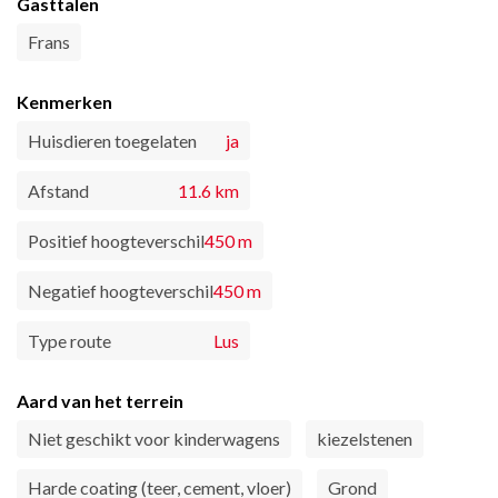
Gasttalen
Frans
Kenmerken
Huisdieren toegelaten
ja
Afstand
11.6 km
Positief hoogteverschil
450 m
Negatief hoogteverschil
450 m
Type route
Lus
Aard van het terrein
Niet geschikt voor kinderwagens
kiezelstenen
Harde coating (teer, cement, vloer)
Grond