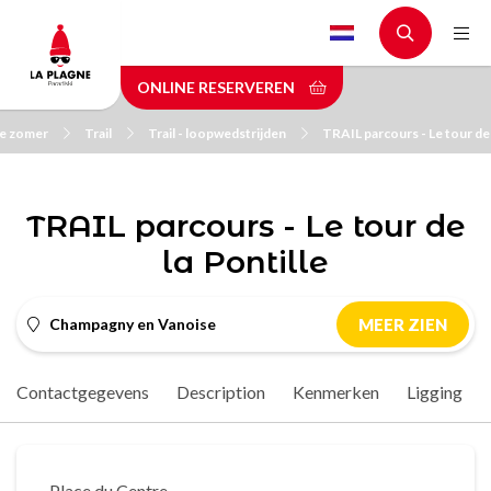
Skip
to
main
ONLINE RESERVEREN
content
de zomer
Trail
Trail - loopwedstrijden
TRAIL parcours - Le tour de 
TRAIL parcours - Le tour de
la Pontille
Champagny en Vanoise
MEER ZIEN
Contactgegevens
Description
Kenmerken
Ligging
Place du Centre