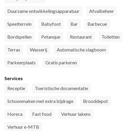
Duurzame ontwikkelingsapparatuur
Afvalbeheer
Speelterrein
Babyfoot
Bar
Barbecue
Bordspellen
Petanque
Restaurant
Toiletten
Terras
Wasserij
Automatische slagboom
Parkeerplaats
Gratis parkeren
Services
Receptie
Toeristische documentatie
Schoonmaken met extra bijdrage
Brooddepot
Horeca
Fast food
Verhuur lakens
Verhuur e-MTB