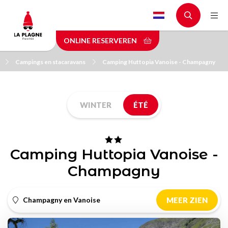
Skip
to
main
ONLINE RESERVEREN
content
Campings en stacaravans
Camping Huttopia Vanoise - Champagny
WINTER
ÉTÉ
Camping Huttopia Vanoise -
Champagny
Champagny en Vanoise
MEER ZIEN