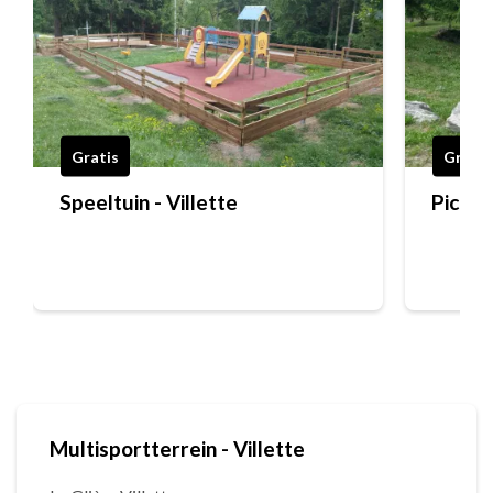
Gratis
Gratis
Speeltuin - Villette
Pickni
Multisportterrein - Villette