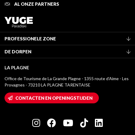
AL ONZE PARTNERS
PROFESSIONELE ZONE
Lid worden van het kantoor
DE DORPEN
Classificatie van de gemeubileerde accommodaties
La Plagne Vallée
Verblijfstaks
LA PLAGNE
Champagny-en-Vanoise
Mediatheek
Office de Tourisme de La Grande Plagne - 1355 route d’Aime - Les
Montchavin - Les Coches
Provagnes - 73210 LA PLAGNE TARENTAISE
La Plagne logo's
Montalbert
Wifi toegang
CONTACTEN EN OPENINGSTIJDEN
Plagne 1800
Huis van de eigenaar
Plagne Bellecôte
Press room
Plagne Centre
Charter van toegewijde spelers
Plagne Soleil
Groepen en seminars