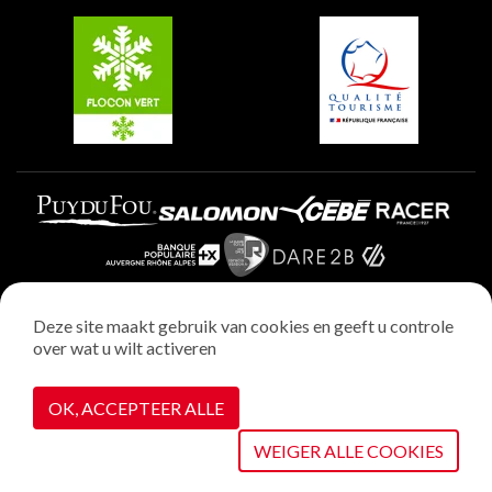
Belle Plagne
Plagne Villages
Plagne Aime 2000
Deze site maakt gebruik van cookies en geeft u controle
over wat u wilt activeren
Wettelijke vermeldingen
Privacybeleid
OK, ACCEPTEER ALLE
Realisatie : StudioJuillet
Cookiebeheer
WEIGER ALLE COOKIES