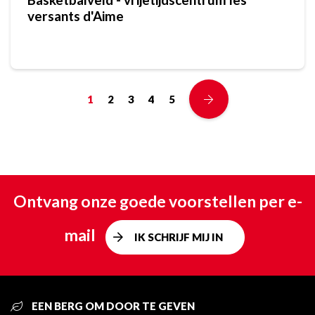
versants d'Aime
1
2
3
4
5
Ontvang onze goede voorstellen per e-
mail
IK SCHRIJF MIJ IN
EEN BERG OM DOOR TE GEVEN