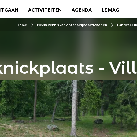
ITGAAN
ACTIVITEITEN
AGENDA
LE MAG'
Home
Neem kennis van onze talrijke activiteiten
Fabriceer u
nickplaats - Vil