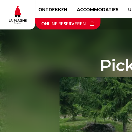
Skip
ONTDEKKEN
ACCOMMODATIES
U
to
main
ONLINE RESERVEREN
content
Pick