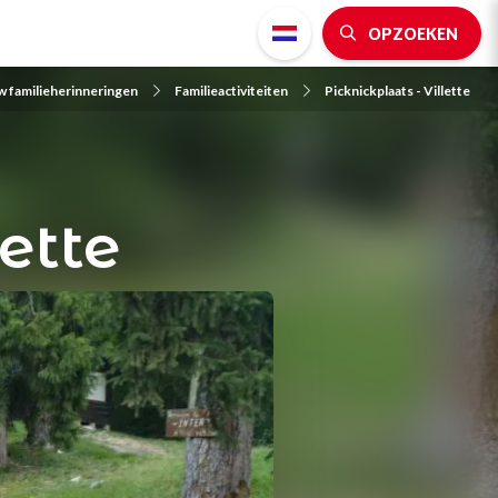
OPZOEKEN
w familieherinneringen
Familieactiviteiten
Picknickplaats - Villette
lette