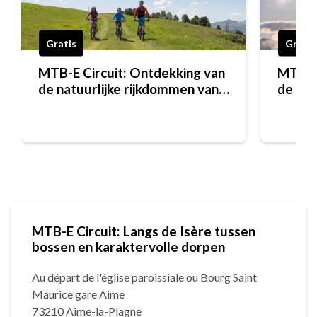
Gratis
Gratis
MTB-E Circuit: Ontdekking van
MTB-E 
de natuurlijke rijkdommen van
de rij
de Versant du Soleil
du Sol
MTB-E Circuit: Langs de Isère tussen
bossen en karaktervolle dorpen
Au départ de l'église paroissiale ou Bourg Saint
Maurice gare Aime
73210 Aime-la-Plagne