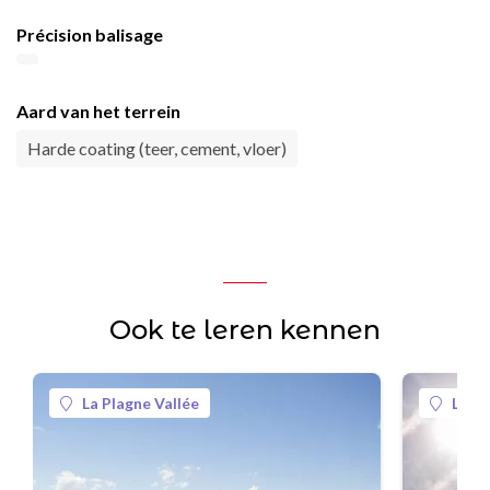
Précision balisage
Aard van het terrein
Harde coating (teer, cement, vloer)
Ook te leren kennen
La Plagne Vallée
La Pl