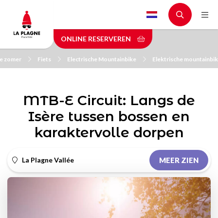
Skip
to
main
ONLINE RESERVEREN
content
de zomer
Fiets
Electrische Mountainbike
Elektrische mountainbi
MTB-E Circuit: Langs de
Isère tussen bossen en
karaktervolle dorpen
La Plagne Vallée
MEER ZIEN