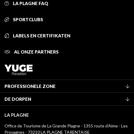
LA PLAGNE FAQ
SPORTCLUBS
LABELS EN CERTIFIKATEN
AL ONZE PARTNERS
PROFESSIONELE ZONE
Lid worden van het kantoor
DE DORPEN
Classificatie van de gemeubileerde accommodaties
La Plagne Vallée
Verblijfstaks
LA PLAGNE
Montchavin - Les Coches
Mediatheek
Office de Tourisme de La Grande Plagne - 1355 route d’Aime - Les
Champagny-en-Vanoise
Provagnes - 73210 LA PLAGNE TARENTAISE
La Plagne logo's