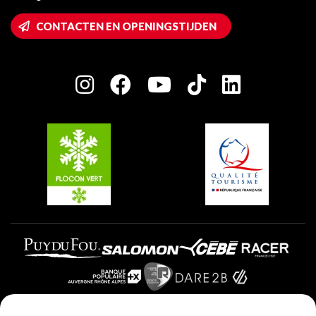
Montalbert
Wifi toegang
CONTACTEN EN OPENINGSTIJDEN
Plagne 1800
Huis van de eigenaar
Plagne Bellecôte
Press room
Plagne Centre
Charter van toegewijde spelers
Plagne Soleil
Groepen en seminars
Belle Plagne
Plagne Villages
Plagne Aime 2000