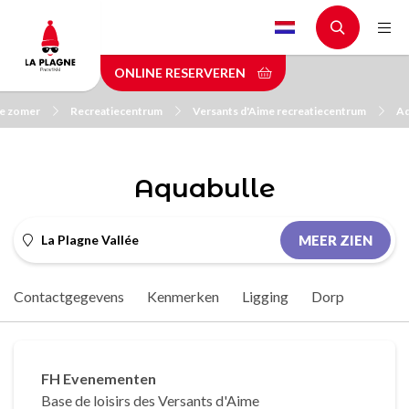
Skip
to
main
ONLINE RESERVEREN
content
de zomer
Recreatiecentrum
Versants d'Aime recreatiecentrum
Aq
Aquabulle
La Plagne Vallée
MEER ZIEN
Contactgegevens
Kenmerken
Ligging
Dorp
FH Evenementen
Base de loisirs des Versants d'Aime