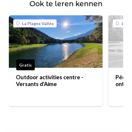
Ook te leren kennen
La Plagne Vallée
La Pl
Gratis
Outdoor activities centre -
Pédalo
Versants d'Aime
ontsp
loisirs)