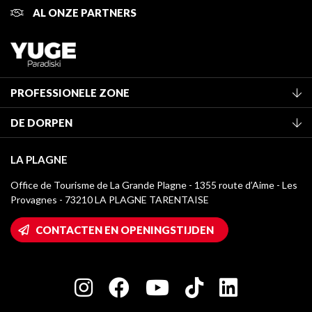
AL ONZE PARTNERS
PROFESSIONELE ZONE
Lid worden van het kantoor
DE DORPEN
Classificatie van de gemeubileerde accommodaties
La Plagne Vallée
Verblijfstaks
LA PLAGNE
Montchavin - Les Coches
Mediatheek
Office de Tourisme de La Grande Plagne - 1355 route d’Aime - Les
Champagny-en-Vanoise
Provagnes - 73210 LA PLAGNE TARENTAISE
La Plagne logo's
Montalbert
Wifi toegang
CONTACTEN EN OPENINGSTIJDEN
Plagne 1800
Huis van de eigenaar
Plagne Bellecôte
Press room
Plagne Centre
Charter van toegewijde spelers
Plagne Soleil
Groepen en seminars