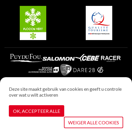
Belle Plagne
Plagne Villages
Plagne Aime 2000
Deze site maakt gebruik van cookies en geeft u controle
over wat u wilt activeren
Wettelijke vermeldingen
Privacybeleid
OK, ACCEPTEER ALLE
Realisatie : StudioJuillet
Cookiebeheer
WEIGER ALLE COOKIES
VOIR SUR LA CARTE