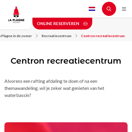
Skip
to
main
ONLINE RESERVEREN
content
a Plagne in de zomer
Recreatiecentrum
Centron recreatiecentrum
Centron recreatiecentrum
Alvorens een rafting afdaling te doen of na een
themawandeling, wil je zeker wat genieten van het
waterbassin?