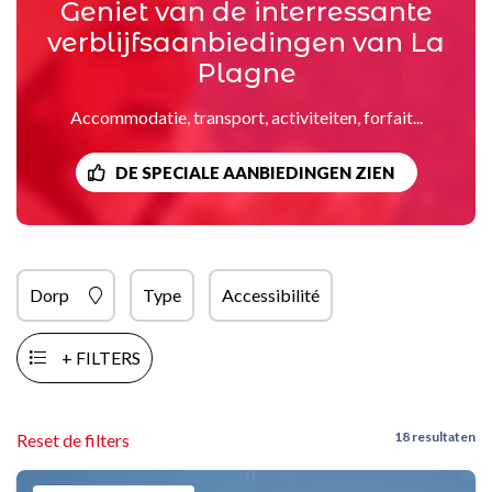
Geniet van de interressante
verblijfsaanbiedingen van La
Plagne
Accommodatie, transport, activiteiten, forfait...
DE SPECIALE AANBIEDINGEN ZIEN
Dorp
Type
Accessibilité
+ FILTERS
18 resultaten
Reset de filters