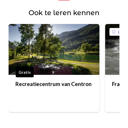
Ook te leren kennen
La Pl
Gratis
Recreatiecentrum van Centron
France