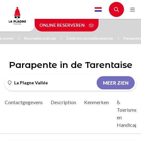
Skip
to
main
ONLINE RESERVEREN
content
de zomer
Recreatiecentrum
Centron recreatiecentrum
Parapente
Parapente in de Tarentaise
La Plagne Vallée
MEER ZIEN
Contactgegevens
Description
Kenmerken
♿
Toerisme
en
Handicap