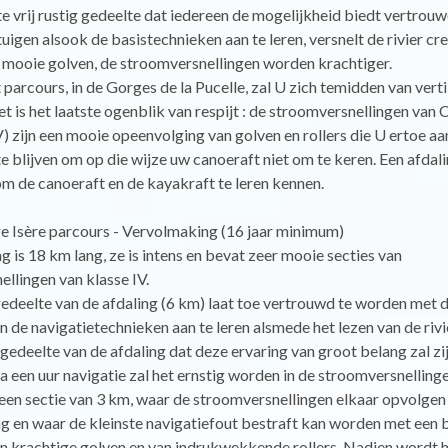
e vrij rustig gedeelte dat iedereen de mogelijkheid biedt vertrou
uigen alsook de basistechnieken aan te leren, versnelt de rivier cre
 mooie golven, de stroomversnellingen worden krachtiger.
parcours, in de Gorges de la Pucelle, zal U zich temidden van verti
t is het laatste ogenblik van respijt : de stroomversnellingen van 
IV) zijn een mooie opeenvolging van golven en rollers die U ertoe a
e blijven om op die wijze uw canoeraft niet om te keren. Een afdali
om de canoeraft en de kayakraft te leren kennen.
e Isère parcours - Vervolmaking (16 jaar minimum)
g is 18 km lang, ze is intens en bevat zeer mooie secties van
llingen van klasse IV.
edeelte van de afdaling (6 km) laat toe vertrouwd te worden met 
n de navigatietechnieken aan te leren alsmede het lezen van de rivie
 gedeelte van de afdaling dat deze ervaring van groot belang zal zij
a een uur navigatie zal het ernstig worden in de stroomversnellin
: een sectie van 3 km, waar de stroomversnellingen elkaar opvolge
g en waar de kleinste navigatiefout bestraft kan worden met een 
 krachtige golven en van indrukwekkende rollers. Nadien wordt h