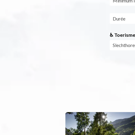
Minimum le
Durée
♿ Toerisme
Slechthore