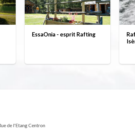
EssaOnia - esprit Rafting
Raf
Isè
Rue de l'Etang Centron