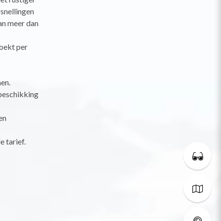
rsnellingen
van meer dan
oekt per
en.
 beschikking
en
 tarief.