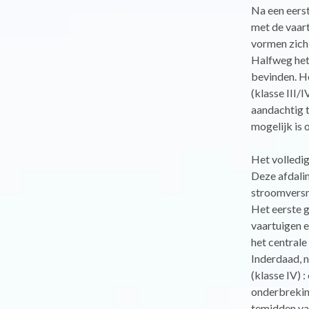
Na een eerst
met de vaart
vormen zich
Halfweg het 
bevinden. He
(klasse III/
aandachtig t
mogelijk is 
Het volledig
Deze afdalin
stroomversne
Het eerste g
vaartuigen e
het centrale
Inderdaad, n
(klasse IV) 
onderbrekin
temidden van