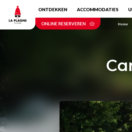
Skip
ONTDEKKEN
ACCOMMODATIES
U
to
main
ONLINE RESERVEREN
content
Home
Can