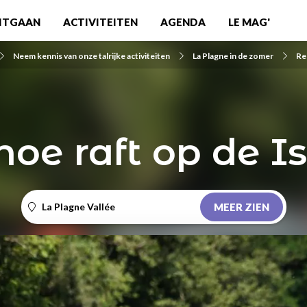
ITGAAN
ACTIVITEITEN
AGENDA
LE MAG'
Neem kennis van onze talrijke activiteiten
La Plagne in de zomer
Re
oe raft op de I
La Plagne Vallée
MEER ZIEN