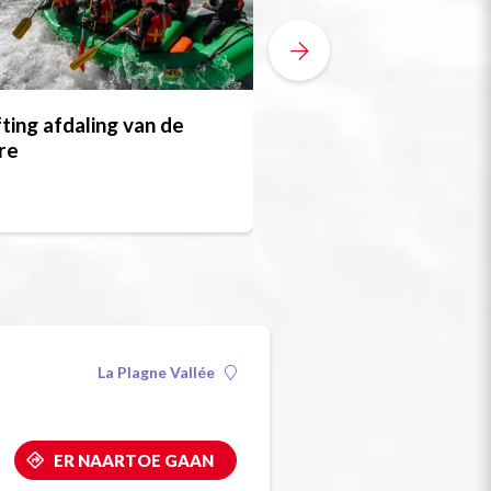
ting afdaling van de
Hydrospeed - In de
re
een bad nemen vol
sensaties
La Plagne Vallée
ER NAARTOE GAAN