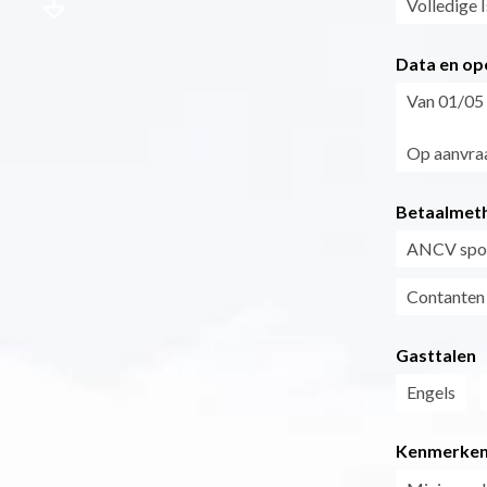
Volledige I
Data en op
Van 01/05 
Op aanvra
Betaalmet
ANCV spor
Contanten
Gasttalen
Engels
Kenmerke