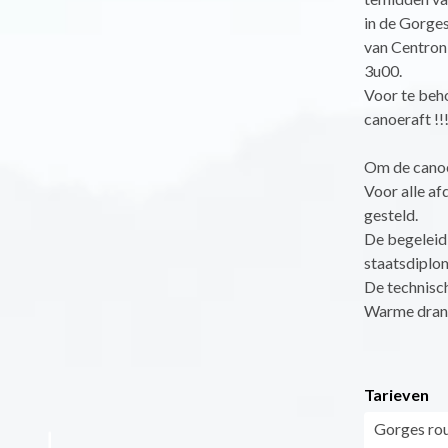
in de Gorges
van Centron 
3u00.
Voor te beh
canoeraft !!
Om de canoe
Voor alle af
gesteld.
De begeleid
staatsdiplom
De technisch
Warme drank
Tarieven
Gorges rou