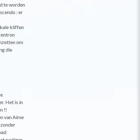
wd te worden
scendo : er
kale kliffen
Centron
anzetten om
ng die
de
r. Het is in
n !!
gen van Aime
n zonder
bad
et rustiger