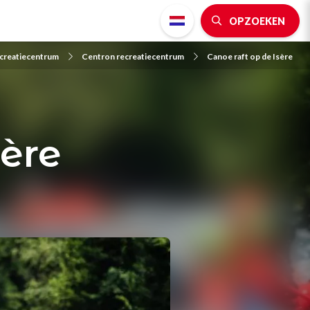
OPZOEKEN
creatiecentrum
Centron recreatiecentrum
Canoe raft op de Isère
sère