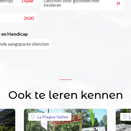
eftijd
14jaar
Geschikt voor gezinnen met
ja
kinderen
2h00
 en Handicap
nde aangepaste diensten
Ook te leren kennen
La Plagne Vallée
L