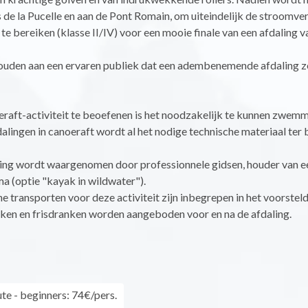
 de la Pucelle en aan de Pont Romain, om uiteindelijk de stroomve
te bereiken (klasse II/IV) voor een mooie finale van een afdaling 
ouden aan een ervaren publiek dat een adembenemende afdaling z
!
raft-activiteit te beoefenen is het noodzakelijk te kunnen zwemm
dalingen in canoeraft wordt al het nodige technische materiaal ter
ing wordt waargenomen door professionnele gidsen, houder van e
a (optie "kayak in wildwater").
e transporten voor deze activiteit zijn inbegrepen in het voorstelde
en en frisdranken worden aangeboden voor en na de afdaling.
te - beginners: 74€/pers.