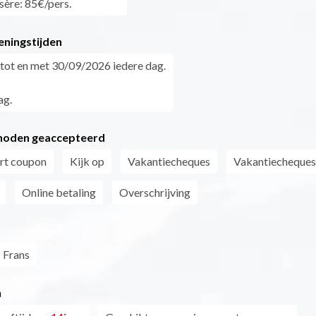
sère: 85€/pers.
eningstijden
tot en met 30/09/2026 iedere dag.
ag.
hoden geaccepteerd
t coupon
Kijk op
Vakantiecheques
Vakantiecheques
Online betaling
Overschrijving
Frans
n