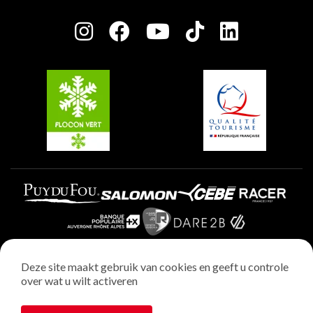
Press room
Plagne Centre
Charter van toegewijde spelers
Plagne Soleil
Groepen en seminars
Belle Plagne
Plagne Villages
Plagne Aime 2000
Deze site maakt gebruik van cookies en geeft u controle
over wat u wilt activeren
Wettelijke vermeldingen
Privacybeleid