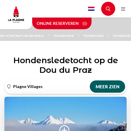
Skip
to
main
ONLINE RESERVEREN
content
er in het hart van de winter
Hondensled
Hondensled
Hondensled
Hondensledetocht op de
Dou du Praz
Plagne Villages
MEER ZIEN