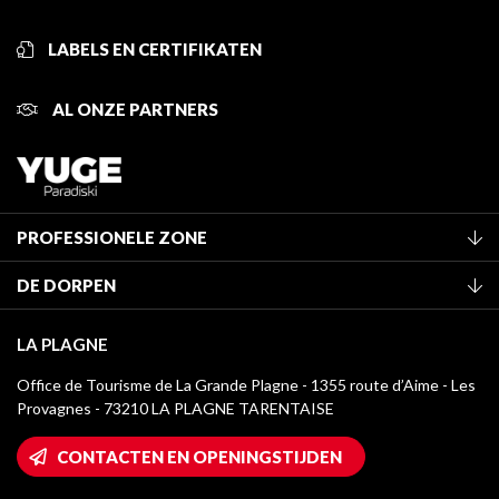
LABELS EN CERTIFIKATEN
AL ONZE PARTNERS
PROFESSIONELE ZONE
Lid worden van het kantoor
DE DORPEN
Classificatie van de gemeubileerde accommodaties
La Plagne Vallée
Verblijfstaks
LA PLAGNE
Montchavin - Les Coches
Mediatheek
Office de Tourisme de La Grande Plagne - 1355 route d’Aime - Les
Champagny-en-Vanoise
Provagnes - 73210 LA PLAGNE TARENTAISE
La Plagne logo's
Montalbert
Wifi toegang
CONTACTEN EN OPENINGSTIJDEN
Plagne 1800
Huis van de eigenaar
Plagne Bellecôte