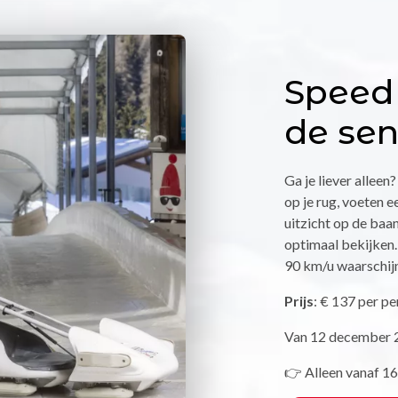
Speed 
de sen
Ga je liever alleen
op je rug, voeten 
uitzicht op de baan
optimaal bekijken. 
90 km/u waarschijnl
Prijs
: € 137 per pe
Van 12 december 2
👉 Alleen vanaf 16 