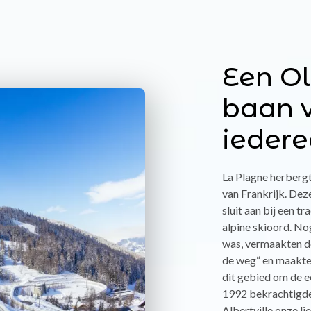
Een O
baan 
ieder
La Plagne herbergt
van Frankrijk. Dez
sluit aan bij een tr
alpine skioord. No
was, vermaakten d
de weg“ en maakten
dit gebied om de ee
1992 bekrachtigde
Albertville onze l