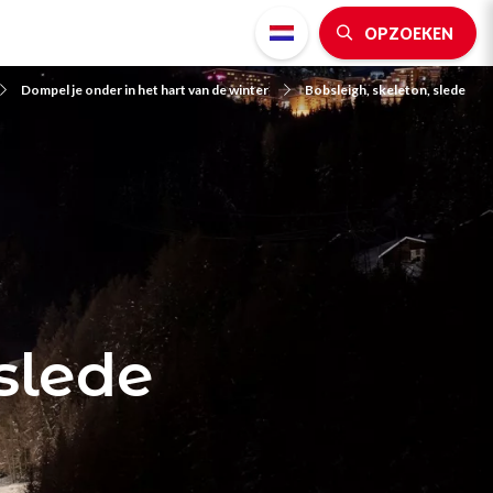
OPZOEKEN
Dompel je onder in het hart van de winter
Bobsleigh, skeleton, slede
slede