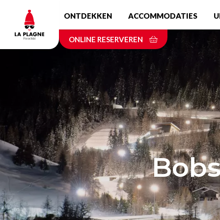
Skip
ONTDEKKEN
ACCOMMODATIES
U
to
main
ONLINE RESERVEREN
content
Bobs