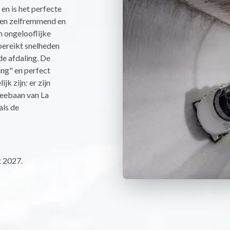
en is het perfecte
d en zelfremmend en
n ongelooflijke
bereikt snelheden
e afdaling. De
ing" en perfect
jk zijn: er zijn
leebaan van La
als de
 2027.