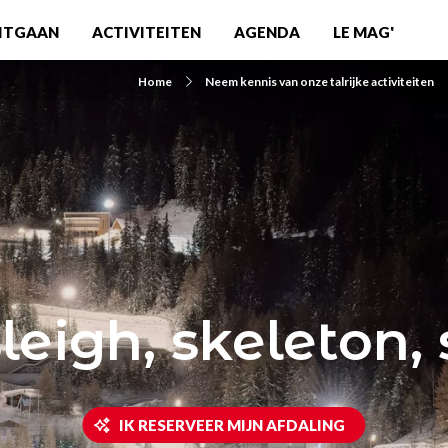
ITGAAN
ACTIVITEITEN
AGENDA
LE MAG'
Home
Neem kennis van onze talrijke activiteiten
leigh, skeleton, 
IK RESERVEER MIJN AFDALING