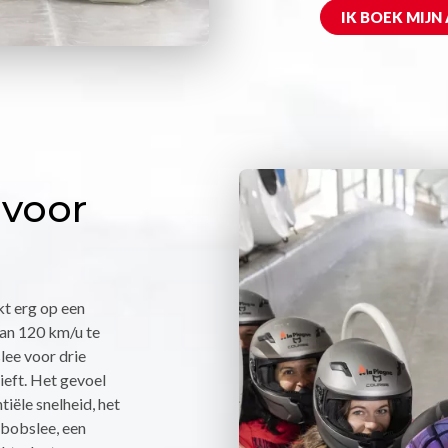
IK BOEK MIJN
 voor
kt erg op een
van 120 km/u te
slee voor drie
ieft. Het gevoel
tiële snelheid, het
s bobslee, een