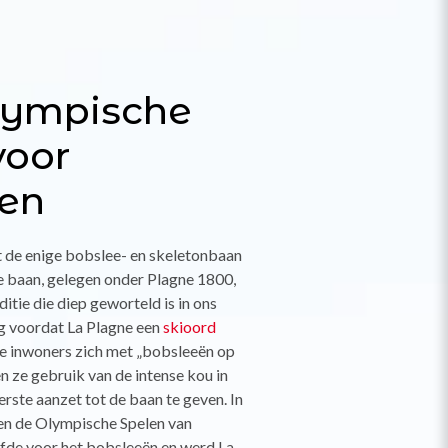
lympische
voor
een
 de enige bobslee- en skeletonbaan
e baan, gelegen onder Plagne 1800,
aditie die diep geworteld is in ons
g voordat La Plagne een
skioord
e inwoners zich met „bobsleeën op
 ze gebruik van de intense kou in
rste aanzet tot de baan te geven. In
n de Olympische Spelen van
iefde voor het bobsleeën en werd La