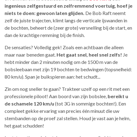
ingenieus zelfgestuurd en zelfremmend voertuig, hoef je
niets te doen: gewoon laten glijden.
De Bob Raft neemt
zelf de juiste trajecten, klimt langs de verticale ijswanden in
de bochten, beheert de (zeer grote) versnelling bij de start, en
dan de krachtige remming bij de finish.
De sensaties? Volledig gek! Zoals een achtbaan die alleen
maar naar beneden gaat.
Het gaat snel, heel snel zelfs!
Je
hebt minder dan 2 minuten nodig om de 1500 m van de
bobsleebaan met zijn 19 bochten te bedwingen (topsnelheid:
80 km/u). Span je buikspieren aan: het schudt...
Zin om nog sneller te gaan? Trakteer uzelf op een rit met een
professionele piloot! Aan boord van zijn bobslee,
bereikt u
de schamele 120 km/u
(tot 3G in sommige bochten!). Een
compleet gekke ervaring van precies één minuut die uw
stembanden op de proef zal stellen. Houd je vast aan je helm,
het gaat schudden!