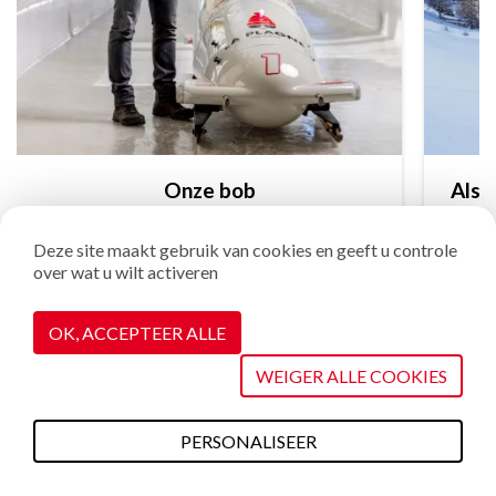
Onze bob
is net zo cool als onze motorkap
Deze site maakt gebruik van cookies en geeft u controle
over wat u wilt activeren
OK, ACCEPTEER ALLE
WEIGER ALLE COOKIES
Je zult het geweldig vinden!
PERSONALISEER
Er is altijd een goede reden om naar La Plagne te komen ❤️
Wat te doen deze
Plannen &
Webcams
Weerbericht
Toegang