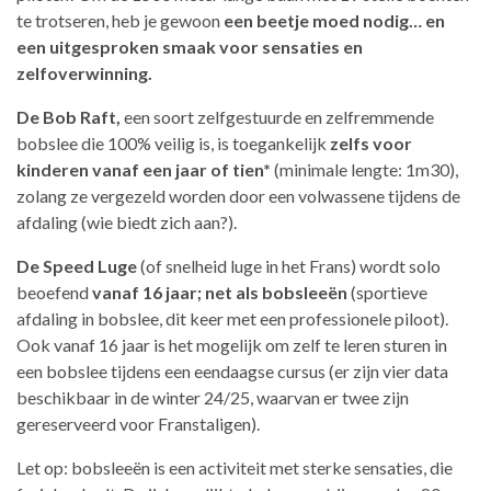
te trotseren, heb je gewoon
een beetje moed nodig… en
een uitgesproken smaak voor sensaties en
zelfoverwinning.
De Bob Raft,
een soort zelfgestuurde en zelfremmende
bobslee die 100% veilig is, is toegankelijk
zelfs voor
kinderen vanaf een jaar of tien*
(minimale lengte: 1m30),
zolang ze vergezeld worden door een volwassene tijdens de
afdaling (wie biedt zich aan?).
De Speed Luge
(of snelheid luge in het Frans) wordt solo
beoefend
vanaf 16 jaar; net als bobsleeën
(sportieve
afdaling in bobslee, dit keer met een professionele piloot).
Ook vanaf 16 jaar is het mogelijk om zelf te leren sturen in
een bobslee tijdens een eendaagse cursus (er zijn vier data
beschikbaar in de winter 24/25, waarvan er twee zijn
gereserveerd voor Franstaligen).
Let op: bobsleeën is een activiteit met sterke sensaties, die