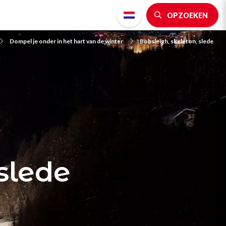
OPZOEKEN
Dompel je onder in het hart van de winter
Bobsleigh, skeleton, slede
slede