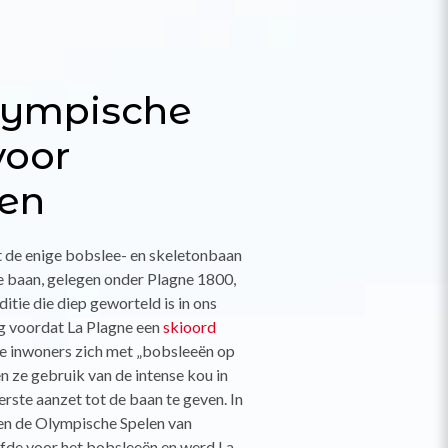
lympische
voor
een
 de enige bobslee- en skeletonbaan
e baan, gelegen onder Plagne 1800,
aditie die diep geworteld is in ons
g voordat La Plagne een
skioord
e inwoners zich met „bobsleeën op
 ze gebruik van de intense kou in
rste aanzet tot de baan te geven. In
n de Olympische Spelen van
iefde voor het bobsleeën en werd La