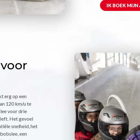
IK BOEK MIJN
 voor
kt erg op een
van 120 km/u te
slee voor drie
ieft. Het gevoel
tiële snelheid, het
s bobslee, een