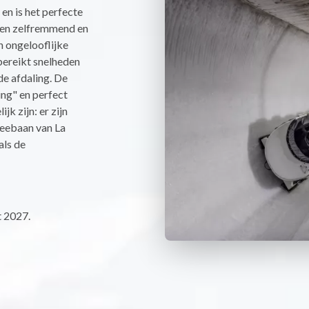
en is het perfecte
d en zelfremmend en
n ongelooflijke
bereikt snelheden
e afdaling. De
ing" en perfect
jk zijn: er zijn
leebaan van La
als de
 2027.