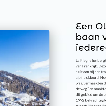
Een O
baan 
ieder
La Plagne herbergt
van Frankrijk. Dez
sluit aan bij een tr
alpine skioord. No
was, vermaakten d
de weg“ en maakten
dit gebied om de ee
1992 bekrachtigde
Albertville onze l