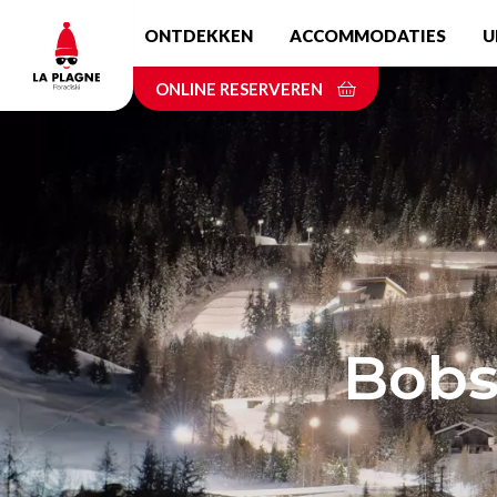
Skip
ONTDEKKEN
ACCOMMODATIES
U
to
main
ONLINE RESERVEREN
content
Bobs