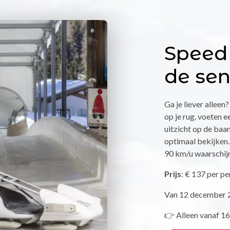
Speed 
de sen
Ga je liever alleen
op je rug, voeten 
uitzicht op de baan
optimaal bekijken. 
90 km/u waarschijnl
Prijs
: € 137 per pe
Van 12 december 2
👉 Alleen vanaf 16 