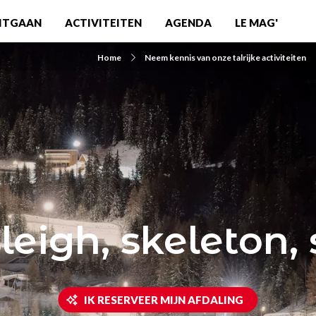
ITGAAN
ACTIVITEITEN
AGENDA
LE MAG'
Home
Neem kennis van onze talrijke activiteiten
leigh, skeleton, 
IK RESERVEER MIJN AFDALING