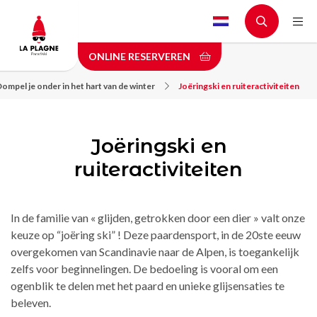
Skip
to
main
ONLINE RESERVEREN
content
ompel je onder in het hart van de winter
Joëringski en ruiteractiviteiten
Joëringski en
ruiteractiviteiten
In de familie van « glijden, getrokken door een dier » valt onze
keuze op “joëring ski” ! Deze paardensport, in de 20ste eeuw
overgekomen van Scandinavie naar de Alpen, is toegankelijk
zelfs voor beginnelingen. De bedoeling is vooral om een
ogenblik te delen met het paard en unieke glijsensaties te
beleven.