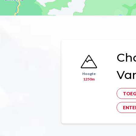
Ch
Va
Hoogte
1250m
TOE
ENTE