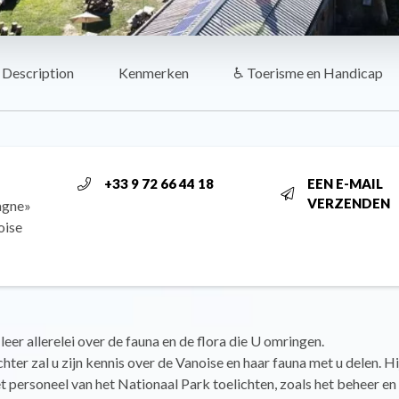
Description
Kenmerken
♿ Toerisme en Handicap
+33 9 72 66 44 18
EEN E-MAIL
VERZENDEN
lagne»
oise
 leer allerelei over de fauna en de flora die U omringen.
ter zal u zijn kennis over de Vanoise en haar fauna met u delen. Hi
t personeel van het Nationaal Park toelichten, zoals het beheer e