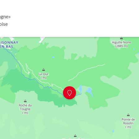
lagne»
oise