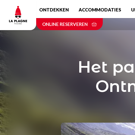
Skip
ONTDEKKEN
ACCOMMODATIES
U
to
main
ONLINE RESERVEREN
content
Het pa
Ontm