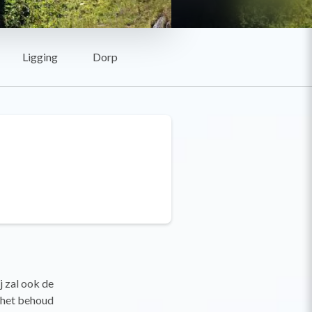
Ligging
Dorp
j zal ook de
n het behoud