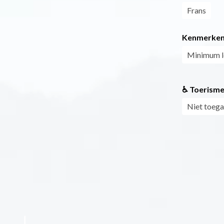
Frans
Kenmerke
Minimum le
♿ Toerisme
Niet toega