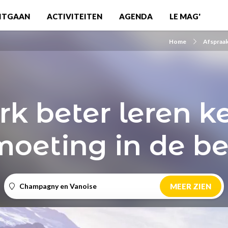
ITGAAN
ACTIVITEITEN
AGENDA
LE MAG'
Home
Afspraa
rk beter leren k
oeting in de b
Champagny en Vanoise
MEER ZIEN