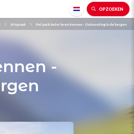
OPZOEKEN
k
Afspraak
Het park beter leren kennen - Ontmoeting in de bergen
ennen -
ergen