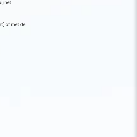
ij het
ht) of met de