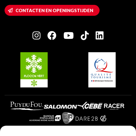
Montalbert
Wifi toegang
CONTACTEN EN OPENINGSTIJDEN
Plagne 1800
Huis van de eigenaar
Plagne Bellecôte
Press room
Plagne Centre
Charter van toegewijde spelers
Plagne Soleil
Groepen en seminars
Belle Plagne
Plagne Villages
Plagne Aime 2000