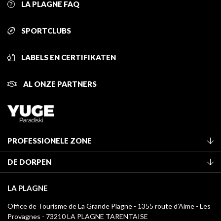
LA PLAGNE FAQ
SPORTCLUBS
LABELS EN CERTIFIKATEN
AL ONZE PARTNERS
PROFESSIONELE ZONE
Lid worden van het kantoor
DE DORPEN
Classificatie van de gemeubileerde accommodaties
La Plagne Vallée
Verblijfstaks
LA PLAGNE
Montchavin - Les Coches
Mediatheek
Office de Tourisme de La Grande Plagne - 1355 route d’Aime - Les
Champagny-en-Vanoise
Provagnes - 73210 LA PLAGNE TARENTAISE
La Plagne logo's