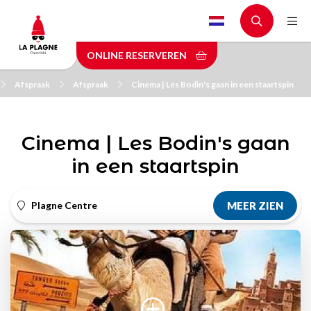
Skip
to
main
ONLINE RESERVEREN
content
Afspraak
Afspraak
Cinema | Les Bodin's gaan in een staartspin
Cinema | Les Bodin's gaan
in een staartspin
Plagne Centre
MEER ZIEN