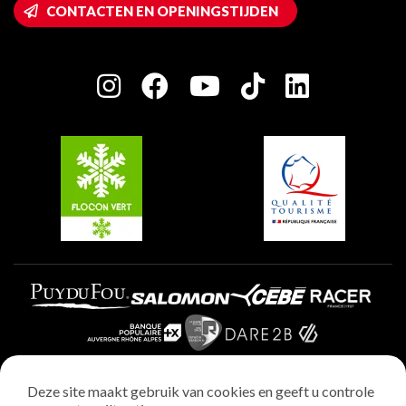
Wifi toegang
CONTACTEN EN OPENINGSTIJDEN
Plagne 1800
Huis van de eigenaar
Plagne Bellecôte
Press room
Plagne Centre
Charter van toegewijde spelers
Plagne Soleil
Groepen en seminars
Belle Plagne
Plagne Villages
Plagne Aime 2000
Deze site maakt gebruik van cookies en geeft u controle