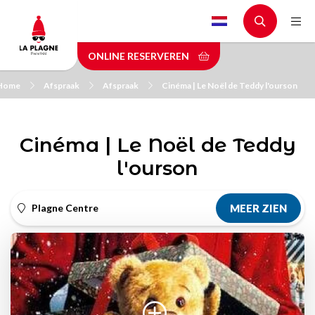
Skip
to
main
ONLINE RESERVEREN
content
Home
Afspraak
Afspraak
Cinéma | Le Noël de Teddy l'ourson
Cinéma | Le Noël de Teddy
l'ourson
Plagne Centre
MEER ZIEN