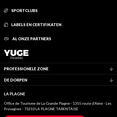
SPORTCLUBS
LABELS EN CERTIFIKATEN
AL ONZE PARTNERS
PROFESSIONELE ZONE
Lid worden van het kantoor
DE DORPEN
Classificatie van de gemeubileerde accommodaties
La Plagne Vallée
Verblijfstaks
LA PLAGNE
Montchavin - Les Coches
Mediatheek
Office de Tourisme de La Grande Plagne - 1355 route d’Aime - Les
Champagny-en-Vanoise
Provagnes - 73210 LA PLAGNE TARENTAISE
La Plagne logo's
Montalbert