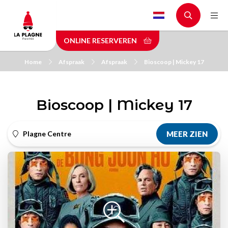
Skip
to
main
ONLINE RESERVEREN
content
Home
Afspraak
Afspraak
Bioscoop | Mickey 17
Bioscoop | Mickey 17
Plagne Centre
MEER ZIEN