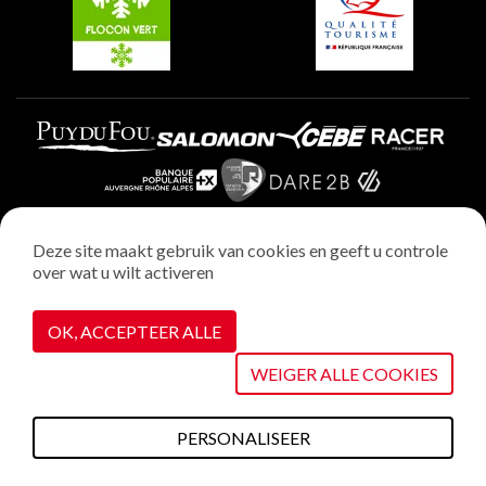
Deze site maakt gebruik van cookies en geeft u controle
over wat u wilt activeren
Wettelijke vermeldingen
Privacybeleid
OK, ACCEPTEER ALLE
Realisatie : StudioJuillet
Cookiebeheer
WEIGER ALLE COOKIES
PERSONALISEER
Wat te doen deze
Plannen &
Webcams
Weerbericht
Toegang