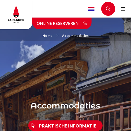
Skip
to
main
ONLINE RESERVEREN
content
Home
Accommodaties
Accommodaties
PRAKTISCHE INFORMATIE