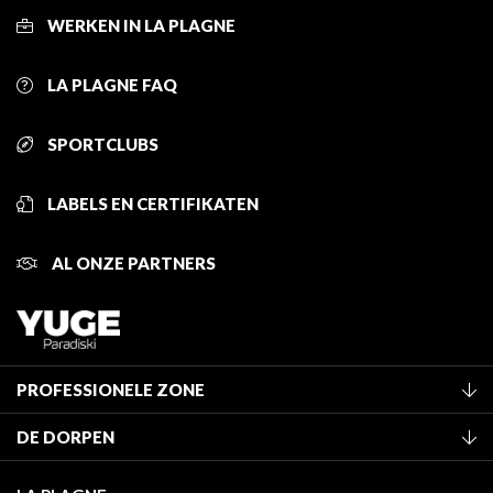
WERKEN IN LA PLAGNE
LA PLAGNE FAQ
SPORTCLUBS
LABELS EN CERTIFIKATEN
AL ONZE PARTNERS
PROFESSIONELE ZONE
Lid worden van het kantoor
DE DORPEN
Classificatie van de gemeubileerde accommodaties
La Plagne Vallée
Verblijfstaks